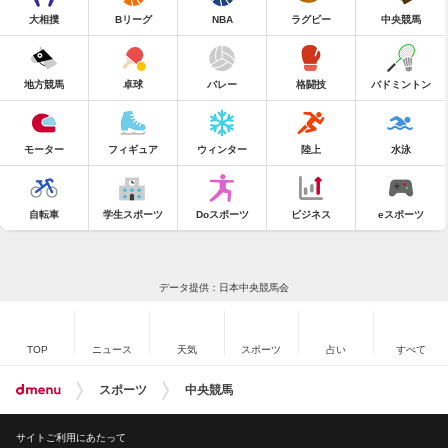
大相撲
Bリーグ
NBA
ラグビー
中央競馬
地方競馬
卓球
バレー
格闘技
バドミントン
モーター
フィギュア
ウィンター
陸上
水泳
自転車
学生スポーツ
Doスポーツ
ビジネス
eスポーツ
データ提供：日本中央競馬会
TOP
ニュース
天気
スポーツ
占い
すべて
スポーツ
中央競馬
サイトご利用にあたって