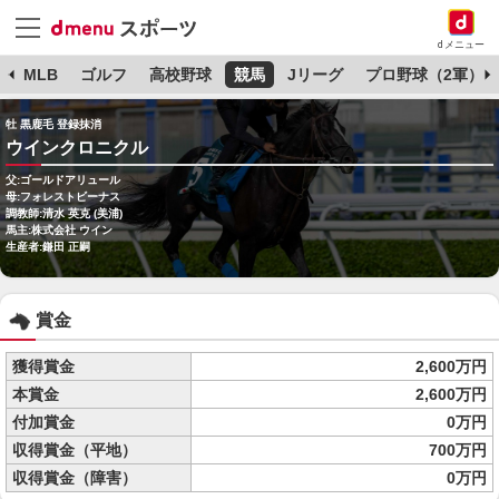
dメニュー
球
MLB
ゴルフ
高校野球
競馬
Jリーグ
プロ野球（2軍）
牡 黒鹿毛 登録抹消
ウインクロニクル
父:ゴールドアリュール
母:フォレストビーナス
調教師:清水 英克 (美浦)
馬主:株式会社 ウイン
生産者:鎌田 正嗣
賞金
獲得賞金
2,600万円
本賞金
2,600万円
付加賞金
0万円
収得賞金（平地）
700万円
収得賞金（障害）
0万円