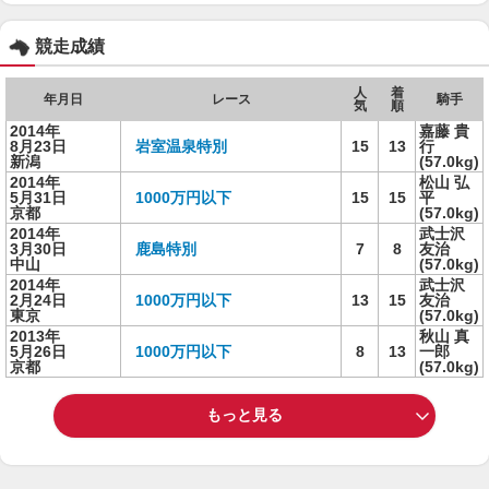
競走成績
人
着
年月日
レース
騎手
気
順
2014年
嘉藤 貴
8月23日
岩室温泉特別
15
13
行
新潟
(57.0kg)
2014年
松山 弘
5月31日
1000万円以下
15
15
平
京都
(57.0kg)
2014年
武士沢
3月30日
鹿島特別
7
8
友治
中山
(57.0kg)
2014年
武士沢
2月24日
1000万円以下
13
15
友治
東京
(57.0kg)
2013年
秋山 真
5月26日
1000万円以下
8
13
一郎
京都
(57.0kg)
もっと見る