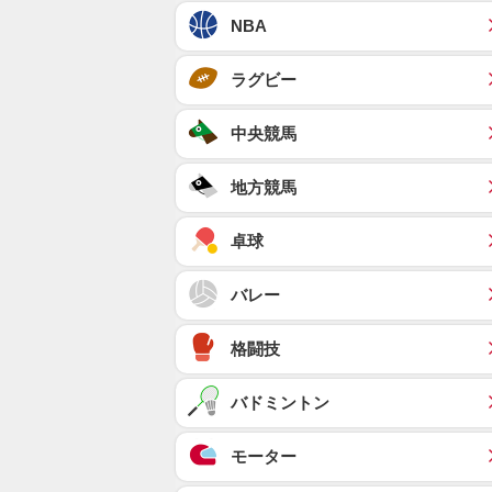
NBA
ラグビー
中央競馬
地方競馬
卓球
バレー
格闘技
バドミントン
モーター