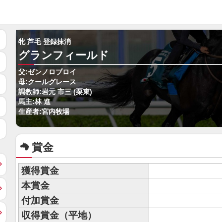
牝 芦毛 登録抹消
グランフィールド
父:ゼンノロブロイ
母:クールグレース
調教師:岩元 市三 (栗東)
馬主:林 進
生産者:宮内牧場
賞金
獲得賞金
本賞金
付加賞金
収得賞金（平地）