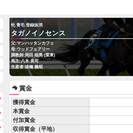
牝 青毛 登録抹消
タガノイノセンス
父:マンハッタンカフェ
母:ウッドフェアリー
調教師:岡田 稲男 (栗東)
馬主:八木 良司
生産者:猿橋 義昭
賞金
獲得賞金
本賞金
付加賞金
収得賞金（平地）