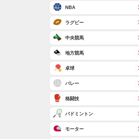
NBA
ラグビー
中央競馬
地方競馬
卓球
バレー
格闘技
バドミントン
モーター