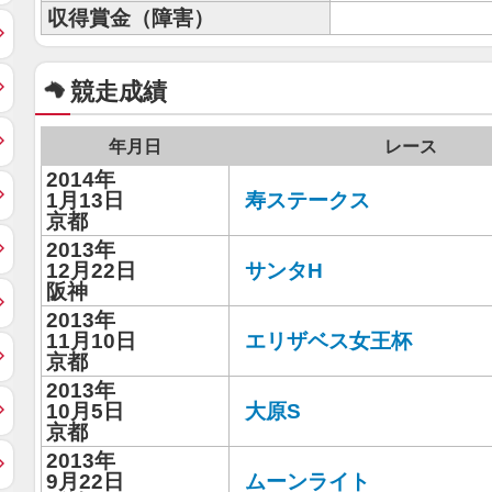
収得賞金（障害）
競走成績
年月日
レース
2014年
1月13日
寿ステークス
京都
2013年
12月22日
サンタH
阪神
2013年
11月10日
エリザベス女王杯
京都
2013年
10月5日
大原S
京都
2013年
9月22日
ムーンライト