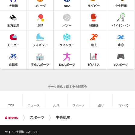
大相撲
Bリーグ
NBA
ラグビー
中央競馬
地方競馬
卓球
バレー
格闘技
バドミントン
モーター
フィギュア
ウィンター
陸上
水泳
自転車
学生スポーツ
Doスポーツ
ビジネス
eスポーツ
データ提供：日本中央競馬会
TOP
ニュース
天気
スポーツ
占い
すべて
スポーツ
中央競馬
サイトご利用にあたって