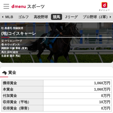
dメニュー
球
MLB
ゴルフ
高校野球
競馬
Jリーグ
プロ野球（2軍）
牡 黒鹿毛 登録抹消
(地)コイスキャーレ
父:マリエンバード
母:キウィダンス
調教師:大橋 勇樹 (栗東)
馬主:浜RC組合
生産者:酒井 秀紀
賞金
獲得賞金
1,060万円
本賞金
1,060万円
付加賞金
0万円
収得賞金（平地）
10万円
収得賞金（障害）
0万円