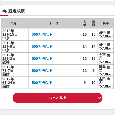
競走成績
人
着
年月日
レース
騎手
気
順
2012年
田中 健
12月15日
500万円以下
15
15
(57.0kg)
中京
2012年
田中 健
12月9日
500万円以下
14
14
(57.0kg)
中京
2012年
太宰 啓
12月2日
500万円以下
12
15
介
阪神
(57.0kg)
2012年
川島 信
7月7日
500万円以下
12
9
二
函館
(57.0kg)
2012年
吉田 隼
6月24日
500万円以下
9
10
人
函館
(57.0kg)
もっと見る