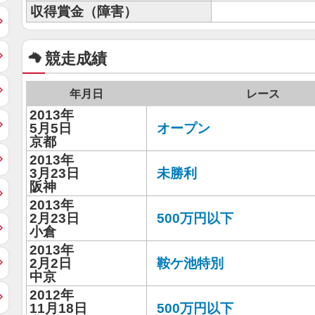
収得賞金（障害）
競走成績
年月日
レース
2013年
5月5日
オープン
京都
2013年
3月23日
未勝利
阪神
2013年
2月23日
500万円以下
小倉
2013年
2月2日
鞍ケ池特別
中京
2012年
11月18日
500万円以下