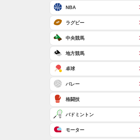
NBA
ラグビー
中央競馬
地方競馬
卓球
バレー
格闘技
バドミントン
モーター