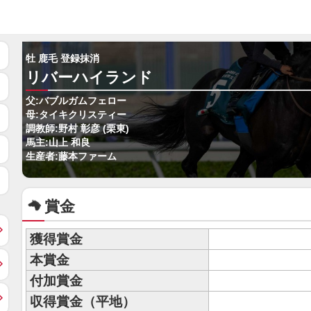
牡 鹿毛 登録抹消
リバーハイランド
父:バブルガムフェロー
母:タイキクリスティー
調教師:野村 彰彦 (栗東)
馬主:山上 和良
生産者:藤本ファーム
賞金
獲得賞金
本賞金
付加賞金
収得賞金（平地）