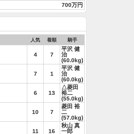
700万円
人気
着順
騎手
平沢 健
4
7
治
(60.0kg)
平沢 健
7
1
治
(60.0kg)
△菱田
6
13
裕二
(55.0kg)
菱田 裕
10
7
二
(57.0kg)
秋山 真
11
16
一郎