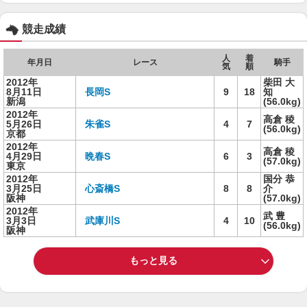
競走成績
人
着
年月日
レース
騎手
気
順
2012年
柴田 大
8月11日
長岡S
9
18
知
新潟
(56.0kg)
2012年
高倉 稜
5月26日
朱雀S
4
7
(56.0kg)
京都
2012年
高倉 稜
4月29日
晩春S
6
3
(57.0kg)
東京
2012年
国分 恭
3月25日
心斎橋S
8
8
介
阪神
(57.0kg)
2012年
武 豊
3月3日
武庫川S
4
10
(56.0kg)
阪神
もっと見る