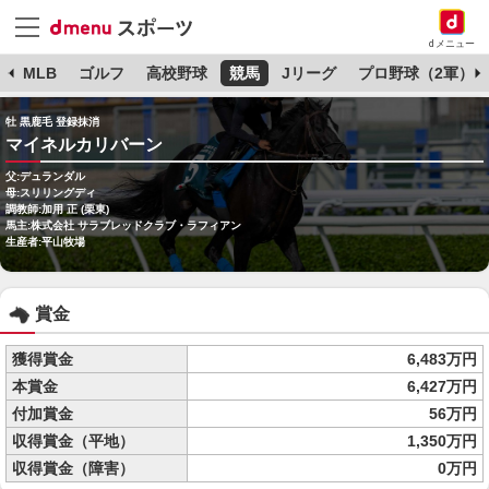
dメニュー
球
MLB
ゴルフ
高校野球
競馬
Jリーグ
プロ野球（2軍）
牡 黒鹿毛 登録抹消
マイネルカリバーン
父:デュランダル
母:スリリングディ
調教師:加用 正 (栗東)
馬主:株式会社 サラブレッドクラブ・ラフィアン
生産者:平山牧場
賞金
獲得賞金
6,483万円
本賞金
6,427万円
付加賞金
56万円
収得賞金（平地）
1,350万円
収得賞金（障害）
0万円