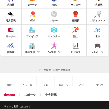
大相撲
Bリーグ
NBA
ラグビー
中央競馬
地方競馬
卓球
バレー
格闘技
バドミントン
モーター
フィギュア
ウィンター
陸上
水泳
自転車
学生スポーツ
Doスポーツ
ビジネス
eスポーツ
データ提供：日本中央競馬会
TOP
ニュース
天気
スポーツ
占い
すべて
スポーツ
中央競馬
サイトご利用にあたって