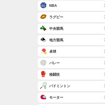
NBA
ラグビー
中央競馬
地方競馬
卓球
バレー
格闘技
バドミントン
モーター