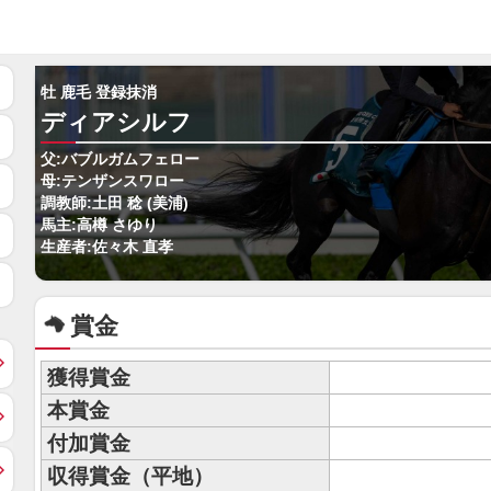
牡 鹿毛 登録抹消
ディアシルフ
父:バブルガムフェロー
母:テンザンスワロー
調教師:土田 稔 (美浦)
馬主:高樽 さゆり
生産者:佐々木 直孝
賞金
獲得賞金
本賞金
付加賞金
収得賞金（平地）