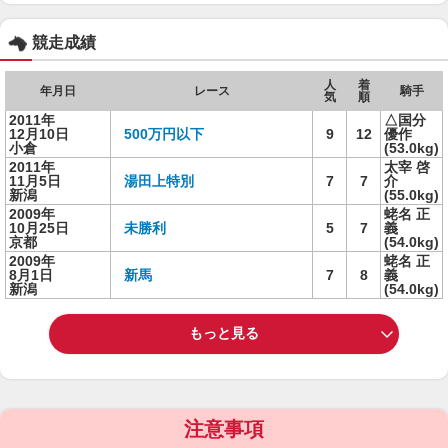
競走成績
人
着
年月日
レース
騎手
気
順
2011年
△国分
12月10日
500万円以下
9
12
優作
小倉
(53.0kg)
2011年
太宰 啓
11月5日
湯田上特別
7
7
介
新潟
(55.0kg)
2009年
蛯名 正
10月25日
未勝利
5
7
義
京都
(54.0kg)
2009年
蛯名 正
8月1日
新馬
7
8
義
新潟
(54.0kg)
もっと見る
注意事項