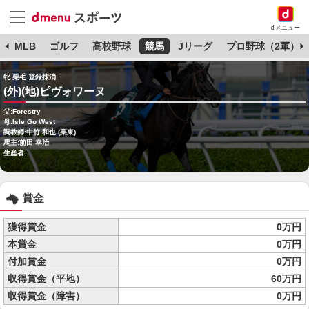
dメニュー
球
MLB
ゴルフ
高校野球
競馬
Jリーグ
プロ野球（2軍）
牝 栗毛 登録抹消
(外)(地)ピヴォワーヌ
父:Forestry
母:Isle Go West
調教師:中竹 和也 (栗東)
馬主:前田 幸治
生産者:
賞金
獲得賞金
0万円
本賞金
0万円
付加賞金
0万円
収得賞金（平地）
60万円
収得賞金（障害）
0万円