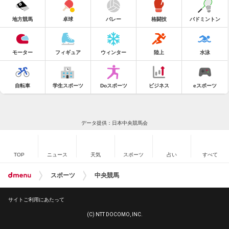
地方競馬
卓球
バレー
格闘技
バドミントン
モーター
フィギュア
ウィンター
陸上
水泳
自転車
学生スポーツ
Doスポーツ
ビジネス
eスポーツ
データ提供：日本中央競馬会
TOP
ニュース
天気
スポーツ
占い
すべて
スポーツ
中央競馬
サイトご利用にあたって
(C) NTT DOCOMO, INC.