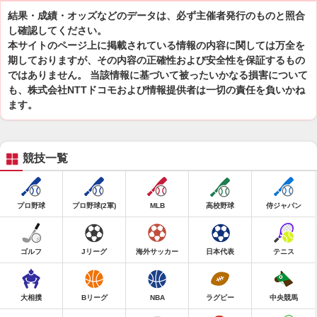
結果・成績・オッズなどのデータは、必ず主催者発行のものと照合
し確認してください。
本サイトのページ上に掲載されている情報の内容に関しては万全を
期しておりますが、その内容の正確性および安全性を保証するもの
ではありません。 当該情報に基づいて被ったいかなる損害について
も、株式会社NTTドコモおよび情報提供者は一切の責任を負いかね
ます。
競技一覧
プロ野球
プロ野球(2軍)
MLB
高校野球
侍ジャパン
ゴルフ
Jリーグ
海外サッカー
日本代表
テニス
大相撲
Bリーグ
NBA
ラグビー
中央競馬