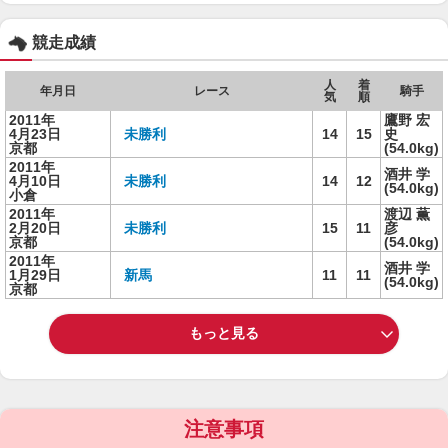
競走成績
人
着
年月日
レース
騎手
気
順
2011年
鷹野 宏
4月23日
未勝利
14
15
史
京都
(54.0kg)
2011年
酒井 学
4月10日
未勝利
14
12
(54.0kg)
小倉
2011年
渡辺 薫
2月20日
未勝利
15
11
彦
京都
(54.0kg)
2011年
酒井 学
1月29日
新馬
11
11
(54.0kg)
京都
もっと見る
注意事項