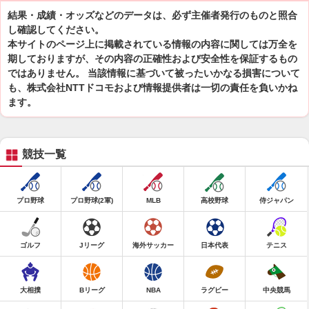
結果・成績・オッズなどのデータは、必ず主催者発行のものと照合
し確認してください。
本サイトのページ上に掲載されている情報の内容に関しては万全を
期しておりますが、その内容の正確性および安全性を保証するもの
ではありません。 当該情報に基づいて被ったいかなる損害について
も、株式会社NTTドコモおよび情報提供者は一切の責任を負いかね
ます。
競技一覧
プロ野球
プロ野球(2軍)
MLB
高校野球
侍ジャパン
ゴルフ
Jリーグ
海外サッカー
日本代表
テニス
大相撲
Bリーグ
NBA
ラグビー
中央競馬