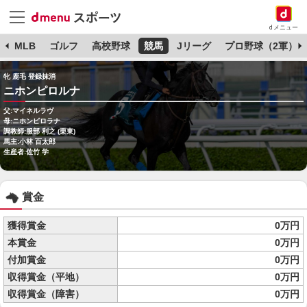
dメニュー
球
MLB
ゴルフ
高校野球
競馬
Jリーグ
プロ野球（2軍）
牝 鹿毛 登録抹消
ニホンピロルナ
父:マイネルラヴ
母:ニホンピロラナ
調教師:服部 利之 (栗東)
馬主:小林 百太郎
生産者:佐竹 学
賞金
獲得賞金
0万円
本賞金
0万円
付加賞金
0万円
収得賞金（平地）
0万円
収得賞金（障害）
0万円