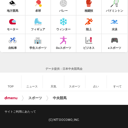
地方競馬
卓球
バレー
格闘技
バドミントン
モーター
フィギュア
ウィンター
陸上
水泳
自転車
学生スポーツ
Doスポーツ
ビジネス
eスポーツ
データ提供：日本中央競馬会
TOP
ニュース
天気
スポーツ
占い
すべて
スポーツ
中央競馬
サイトご利用にあたって
(C) NTT DOCOMO, INC.