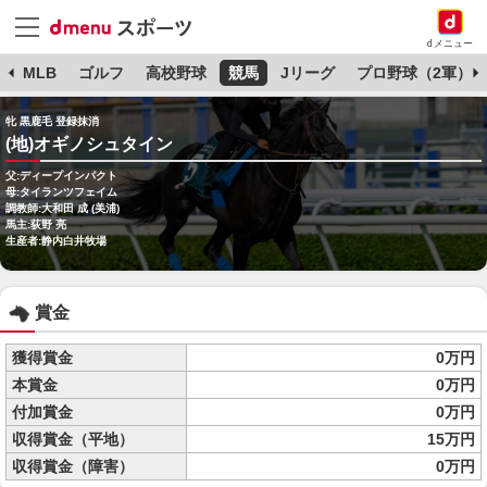
dメニュー
球
MLB
ゴルフ
高校野球
競馬
Jリーグ
プロ野球（2軍）
牝 黒鹿毛 登録抹消
(地)オギノシュタイン
父:ディープインパクト
母:タイランツフェイム
調教師:大和田 成 (美浦)
馬主:荻野 亮
生産者:静内白井牧場
賞金
獲得賞金
0万円
本賞金
0万円
付加賞金
0万円
収得賞金（平地）
15万円
収得賞金（障害）
0万円