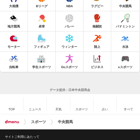
大相撲
Bリーグ
NBA
ラグビー
中央競馬
地方競馬
卓球
バレー
格闘技
バドミントン
モーター
フィギュア
ウィンター
陸上
水泳
自転車
学生スポーツ
Doスポーツ
ビジネス
eスポーツ
データ提供：日本中央競馬会
TOP
ニュース
天気
スポーツ
占い
すべて
スポーツ
中央競馬
サイトご利用にあたって