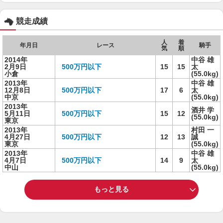
競走成績
人
着
年月日
レース
騎手
気
順
2014年
中谷 雄
2月9日
500万円以下
15
15
太
小倉
(55.0kg)
2013年
中谷 雄
12月8日
500万円以下
17
6
太
中京
(55.0kg)
2013年
酒井 学
5月11日
500万円以下
15
12
(55.0kg)
東京
2013年
村田 一
4月27日
500万円以下
12
13
誠
東京
(55.0kg)
2013年
中谷 雄
4月7日
500万円以下
14
9
太
中山
(55.0kg)
もっと見る