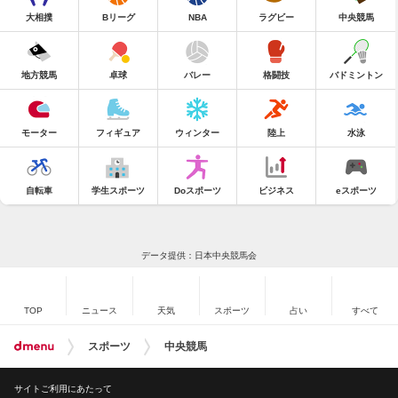
大相撲
Bリーグ
NBA
ラグビー
中央競馬
地方競馬
卓球
バレー
格闘技
バドミントン
モーター
フィギュア
ウィンター
陸上
水泳
自転車
学生スポーツ
Doスポーツ
ビジネス
eスポーツ
データ提供：日本中央競馬会
TOP
ニュース
天気
スポーツ
占い
すべて
スポーツ
中央競馬
サイトご利用にあたって