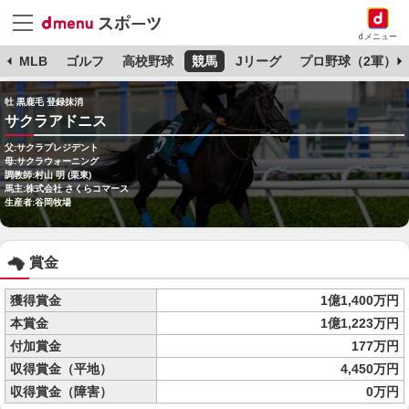
dメニュー
球
MLB
ゴルフ
高校野球
競馬
Jリーグ
プロ野球（2軍）
牡 黒鹿毛 登録抹消
サクラアドニス
父:サクラプレジデント
母:サクラウォーニング
調教師:村山 明 (栗東)
馬主:株式会社 さくらコマース
生産者:谷岡牧場
賞金
獲得賞金
1億1,400万円
本賞金
1億1,223万円
付加賞金
177万円
収得賞金（平地）
4,450万円
収得賞金（障害）
0万円