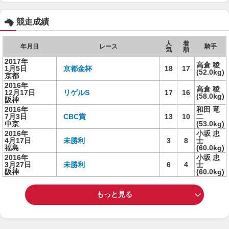
競走成績
人
着
年月日
レース
騎手
気
順
2017年
高倉 稜
1月5日
京都金杯
18
17
(52.0kg)
京都
2016年
高倉 稜
12月17日
リゲルS
17
16
(58.0kg)
阪神
2016年
和田 竜
7月3日
CBC賞
13
10
二
中京
(53.0kg)
2016年
小坂 忠
4月17日
未勝利
3
8
士
福島
(60.0kg)
2016年
小坂 忠
3月27日
未勝利
6
4
士
阪神
(60.0kg)
もっと見る