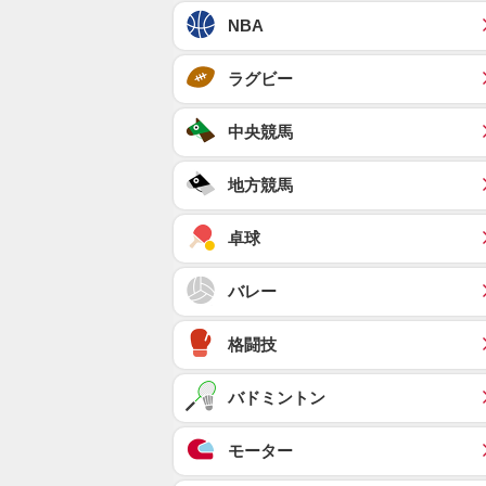
NBA
ラグビー
中央競馬
地方競馬
卓球
バレー
格闘技
バドミントン
モーター