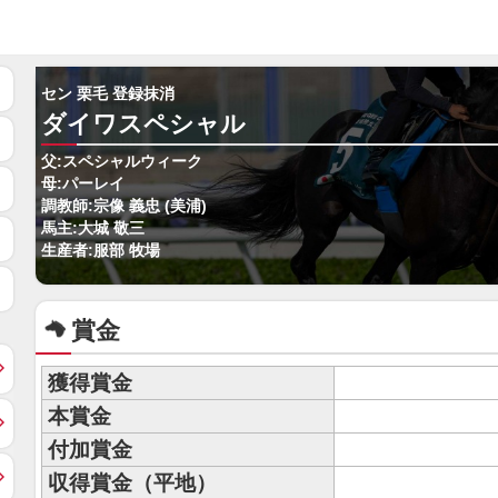
セン 栗毛 登録抹消
ダイワスペシャル
父:スペシャルウィーク
母:パーレイ
調教師:宗像 義忠 (美浦)
馬主:大城 敬三
生産者:服部 牧場
賞金
獲得賞金
本賞金
付加賞金
収得賞金（平地）