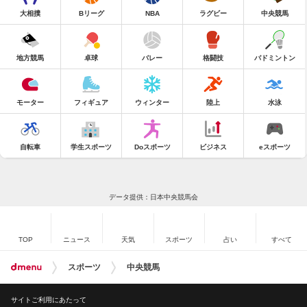
大相撲
Bリーグ
NBA
ラグビー
中央競馬
地方競馬
卓球
バレー
格闘技
バドミントン
モーター
フィギュア
ウィンター
陸上
水泳
自転車
学生スポーツ
Doスポーツ
ビジネス
eスポーツ
データ提供：日本中央競馬会
TOP
ニュース
天気
スポーツ
占い
すべて
スポーツ
中央競馬
サイトご利用にあたって