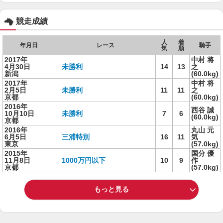
競走成績
人
着
年月日
レース
騎手
気
順
2017年
中村 将
4月30日
未勝利
14
13
之
新潟
(60.0kg)
2017年
中村 将
2月5日
未勝利
11
11
之
京都
(60.0kg)
2016年
西谷 誠
10月10日
未勝利
7
6
(60.0kg)
京都
2016年
丸山 元
6月5日
三浦特別
16
11
気
東京
(57.0kg)
2015年
国分 優
11月8日
1000万円以下
10
9
作
京都
(57.0kg)
もっと見る