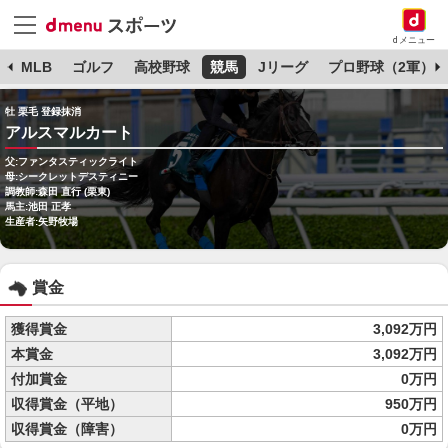
dメニュー
球
MLB
ゴルフ
高校野球
競馬
Jリーグ
プロ野球（2軍）
牡 栗毛 登録抹消
アルスマルカート
父:ファンタスティックライト
母:シークレットデスティニー
調教師:森田 直行 (栗東)
馬主:池田 正孝
生産者:矢野牧場
賞金
獲得賞金
3,092万円
本賞金
3,092万円
付加賞金
0万円
収得賞金（平地）
950万円
収得賞金（障害）
0万円