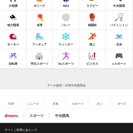
大相撲
Bリーグ
NBA
ラグビー
中央競馬
地方競馬
卓球
バレー
格闘技
バドミントン
モーター
フィギュア
ウィンター
陸上
水泳
自転車
学生スポーツ
Doスポーツ
ビジネス
eスポーツ
データ提供：日本中央競馬会
TOP
ニュース
天気
スポーツ
占い
すべて
スポーツ
中央競馬
サイトご利用にあたって