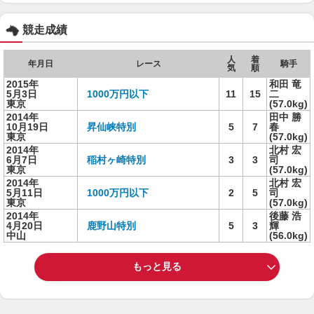
競走成績
人
着
年月日
レース
騎手
気
順
2015年
和田 竜
5月3日
1000万円以下
11
15
二
東京
(57.0kg)
2014年
田中 勝
10月19日
昇仙峡特別
5
7
春
東京
(57.0kg)
2014年
北村 宏
6月7日
稲村ヶ崎特別
3
3
司
東京
(57.0kg)
2014年
北村 宏
5月11日
1000万円以下
2
5
司
東京
(57.0kg)
2014年
後藤 浩
4月20日
鹿野山特別
5
3
輝
中山
(56.0kg)
もっと見る