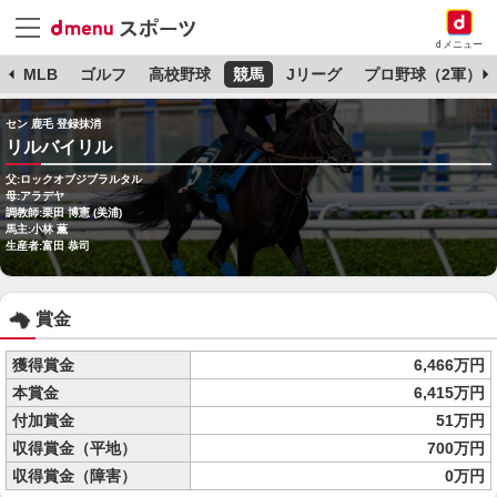
dメニュー
球
MLB
ゴルフ
高校野球
競馬
Jリーグ
プロ野球（2軍）
セン 鹿毛 登録抹消
リルバイリル
父:ロックオブジブラルタル
母:アラデヤ
調教師:栗田 博憲 (美浦)
馬主:小林 薫
生産者:富田 恭司
賞金
獲得賞金
6,466万円
本賞金
6,415万円
付加賞金
51万円
収得賞金（平地）
700万円
収得賞金（障害）
0万円