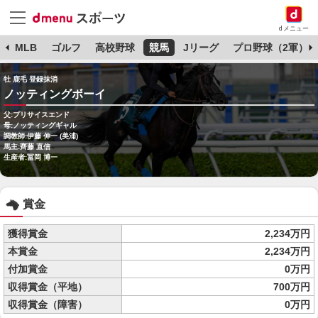
dメニュー
球
MLB
ゴルフ
高校野球
競馬
Jリーグ
プロ野球（2軍）
牡 鹿毛 登録抹消
ノッティングボーイ
父:プリサイスエンド
母:ノッティングギャル
調教師:伊藤 伸一 (美浦)
馬主:齊藤 直信
生産者:冨岡 博一
賞金
獲得賞金
2,234万円
本賞金
2,234万円
付加賞金
0万円
収得賞金（平地）
700万円
収得賞金（障害）
0万円