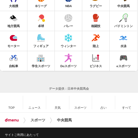
大相撲
Bリーグ
NBA
ラグビー
中央競馬
地方競馬
卓球
バレー
格闘技
バドミントン
モーター
フィギュア
ウィンター
陸上
水泳
自転車
学生スポーツ
Doスポーツ
ビジネス
eスポーツ
データ提供：日本中央競馬会
TOP
ニュース
天気
スポーツ
占い
すべて
スポーツ
中央競馬
サイトご利用にあたって