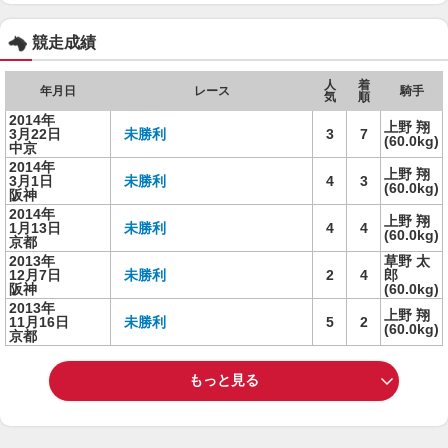
競走成績
人
着
年月日
レース
騎手
気
順
2014年
上野 翔
3月22日
未勝利
3
7
(60.0kg)
中京
2014年
上野 翔
3月1日
未勝利
4
3
(60.0kg)
阪神
2014年
上野 翔
1月13日
未勝利
4
4
(60.0kg)
京都
2013年
草野 太
12月7日
未勝利
2
4
郎
阪神
(60.0kg)
2013年
上野 翔
11月16日
未勝利
5
2
(60.0kg)
京都
もっと見る