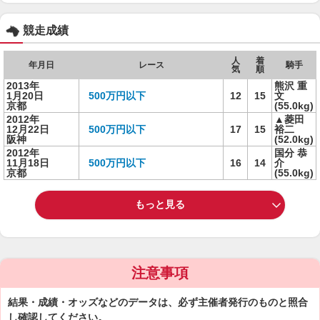
競走成績
人
着
年月日
レース
騎手
気
順
2013年
熊沢 重
1月20日
500万円以下
12
15
文
京都
(55.0kg)
2012年
▲菱田
12月22日
500万円以下
17
15
裕二
阪神
(52.0kg)
2012年
国分 恭
11月18日
500万円以下
16
14
介
京都
(55.0kg)
もっと見る
注意事項
結果・成績・オッズなどのデータは、必ず主催者発行のものと照合
し確認してください。