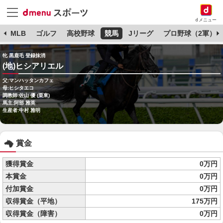
dメニュー
球
MLB
ゴルフ
高校野球
競馬
Jリーグ
プロ野球（2軍）
牝 黒鹿毛 登録抹消
(地)ヒシアリエル
父:マンハッタンカフェ
母:ヒシタエコ
調教師:佐山 優 (栗東)
馬主:阿部 雅英
生産者:中村 雅明
賞金
獲得賞金
0万円
本賞金
0万円
付加賞金
0万円
収得賞金（平地）
175万円
収得賞金（障害）
0万円