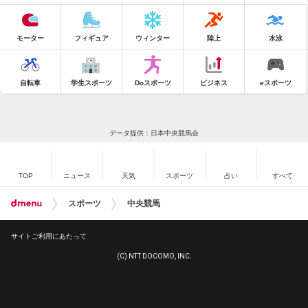
モーター
フィギュア
ウィンター
陸上
水泳
自転車
学生スポーツ
Doスポーツ
ビジネス
eスポーツ
データ提供：日本中央競馬会
TOP
ニュース
天気
スポーツ
占い
すべて
スポーツ
中央競馬
サイトご利用にあたって
(C) NTT DOCOMO, INC.