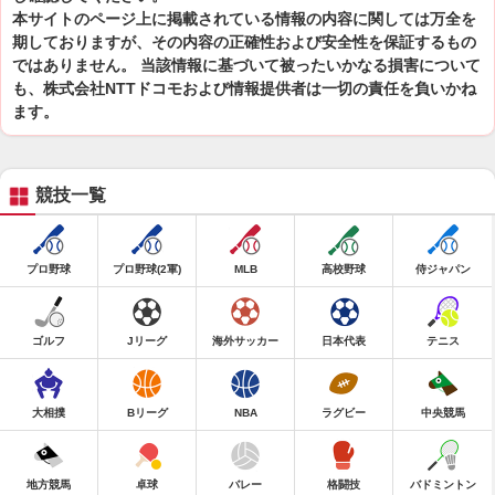
本サイトのページ上に掲載されている情報の内容に関しては万全を
期しておりますが、その内容の正確性および安全性を保証するもの
ではありません。 当該情報に基づいて被ったいかなる損害について
も、株式会社NTTドコモおよび情報提供者は一切の責任を負いかね
ます。
競技一覧
プロ野球
プロ野球(2軍)
MLB
高校野球
侍ジャパン
ゴルフ
Jリーグ
海外サッカー
日本代表
テニス
大相撲
Bリーグ
NBA
ラグビー
中央競馬
地方競馬
卓球
バレー
格闘技
バドミントン