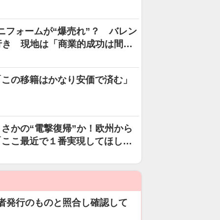
ールが影響
ニフォームが“爆売れ”？ バレン
行き 現地は「商業的成功は間違
「この移籍はかなり安価で済む」
さかの“電撃復帰”か！欧州から
「ここ最近で１番実現してほしい
者発行のものと照合し確認して