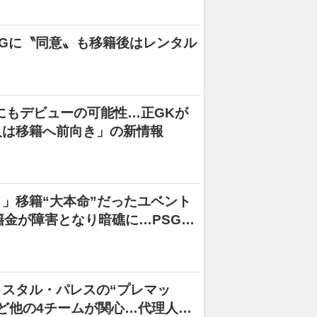
Gに〝同意〟も移籍後はレンタル
日にもデビューの可能性…正GKが
人は移籍へ前向き」の新情報
」移籍“大本命”だったユベント
籍金が障害となり暗礁に…PSG経
ルトラC案も
スタル・パレスの“プレマッ
ど他の4チームが関心…代理人の