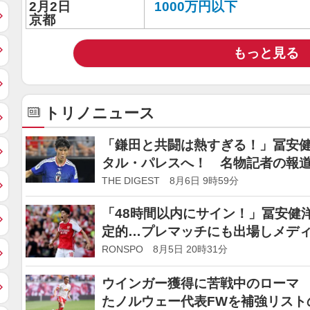
2月2日
1000万円以下
京都
もっと見る
トリノニュース
「鎌田と共闘は熱すぎる！」冨安
タル・パレスへ！ 名物記者の報
る！」「嬉し泣き」
THE DIGEST 8月6日 9時59分
「48時間以内にサイン！」冨安健
定的…プレマッチにも出場しメデ
の高さは疑いようがない」
RONSPO 8月5日 20時31分
ウインガー獲得に苦戦中のローマ 
たノルウェー代表FWを補強リスト