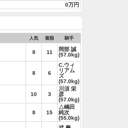
0万円
人気
着順
騎手
岡部 誠
8
11
(57.0kg)
C.ウィ
リアム
8
6
ズ
(57.0kg)
川須 栄
10
3
彦
(57.0kg)
△嶋田
8
15
純次
(55.0kg)
武 豊