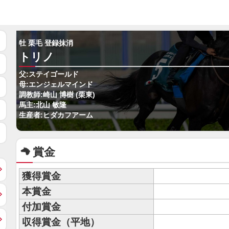
牡 栗毛 登録抹消
トリノ
父:ステイゴールド
母:エンジェルマインド
調教師:崎山 博樹 (栗東)
馬主:北山 敏隆
生産者:ヒダカフアーム
賞金
獲得賞金
本賞金
付加賞金
収得賞金（平地）