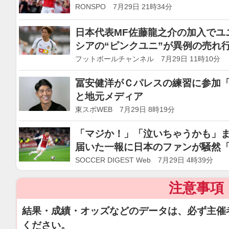
「フィットネス問題なし」のアピ
RONSPO 7月29日 21時34分
日本代表MF佐藤龍之介の加入でユ
シアの“ピンクユニ”が異例の売れ
いない」
フットボールチャンネル 7月29日 11時10分
冨安健洋がＣパレスの練習に参加
と地元メディア
東スポWEB 7月29日 8時19分
「マジか！」「泣いちゃうかも」ま
届いた一報に日本のファンが騒然
移籍」「めちゃめちゃアツい」
SOCCER DIGEST Web 7月29日 4時39分
注意事項
結果・成績・オッズなどのデータは、必ず主催
ください。