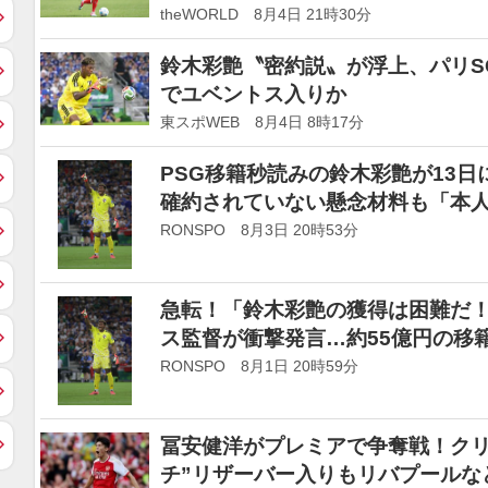
か
theWORLD 8月4日 21時30分
鈴木彩艶〝密約説〟が浮上、パリS
でユベントス入りか
東スポWEB 8月4日 8時17分
PSG移籍秒読みの鈴木彩艶が13
確約されていない懸念材料も「本
RONSPO 8月3日 20時53分
急転！「鈴木彩艶の獲得は困難だ！
ス監督が衝撃発言…約55億円の移
由でユベントスへ期限付き移籍のウ
RONSPO 8月1日 20時59分
冨安健洋がプレミアで争奪戦！クリ
チ”リザーバー入りもリバプールな