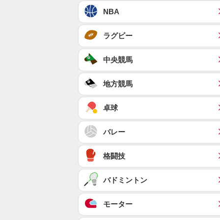
NBA
ラグビー
中央競馬
地方競馬
卓球
バレー
格闘技
バドミントン
モーター