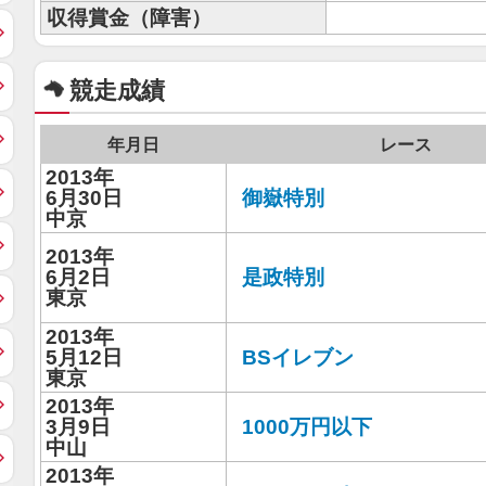
収得賞金（障害）
競走成績
年月日
レース
2013年
6月30日
御嶽特別
中京
2013年
6月2日
是政特別
東京
2013年
5月12日
BSイレブン
東京
2013年
3月9日
1000万円以下
中山
2013年