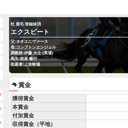
牡 鹿毛 登録抹消
エクスビート
父:ネオユニヴァース
母:コンプトンエンジェル
調教師:伊藤 大士 (美浦)
馬主:前原 敏行
生産者:上水牧場
賞金
獲得賞金
本賞金
付加賞金
収得賞金（平地）