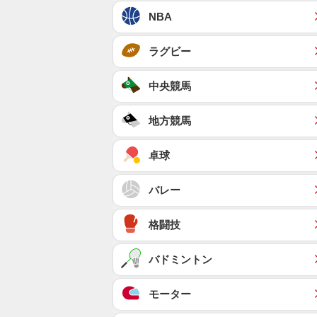
NBA
ラグビー
中央競馬
地方競馬
卓球
バレー
格闘技
バドミントン
モーター