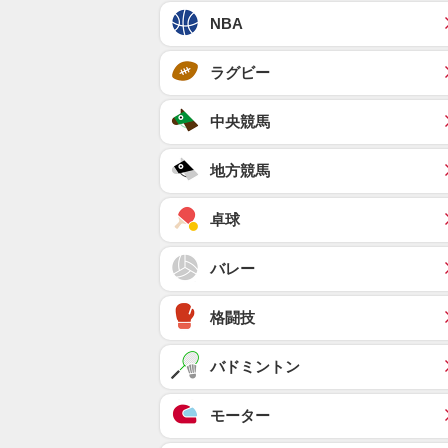
NBA
ラグビー
中央競馬
地方競馬
卓球
バレー
格闘技
バドミントン
モーター