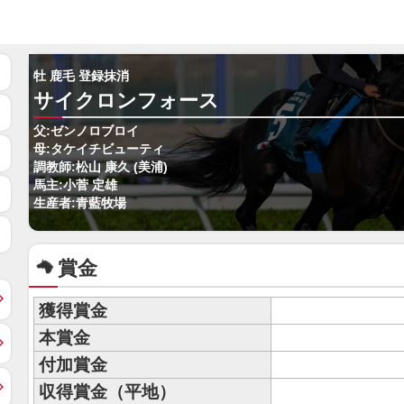
牡 鹿毛 登録抹消
サイクロンフォース
父:ゼンノロブロイ
母:タケイチビューティ
調教師:松山 康久 (美浦)
馬主:小菅 定雄
生産者:青藍牧場
賞金
獲得賞金
本賞金
付加賞金
収得賞金（平地）