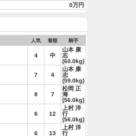
0万円
人気
着順
騎手
山本 康
4
中
志
(60.0kg)
山本 康
7
4
志
(59.0kg)
松岡 正
8
7
海
(56.0kg)
上村 洋
6
12
行
(56.0kg)
上村 洋
6
13
行