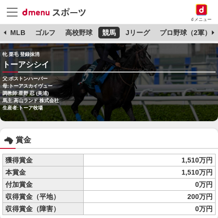
dメニュー
球
MLB
ゴルフ
高校野球
競馬
Jリーグ
プロ野球（2軍）
牝 栗毛 登録抹消
トーアシシイ
父:ボストンハーバー
母:トーアスカイヴュー
調教師:星野 忍 (美浦)
馬主:高山ランド 株式会社
生産者:トーア牧場
賞金
獲得賞金
1,510万円
本賞金
1,510万円
付加賞金
0万円
収得賞金（平地）
200万円
収得賞金（障害）
0万円