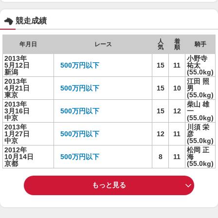
競走成績
人
着
年月日
レース
騎手
気
順
2013年
小野寺
5月12日
500万円以下
15
11
祐太
新潟
(55.0kg)
2013年
江田 照
4月21日
500万円以下
15
10
男
東京
(55.0kg)
2013年
柴山 雄
3月16日
500万円以下
15
12
一
中京
(55.0kg)
2013年
川須 栄
1月27日
500万円以下
12
11
彦
中京
(55.0kg)
2012年
松岡 正
10月14日
500万円以下
8
11
海
京都
(55.0kg)
もっと見る