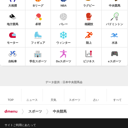
大相撲
Bリーグ
NBA
ラグビー
中央競馬
地方競馬
卓球
バレー
格闘技
バドミントン
モーター
フィギュア
ウィンター
陸上
水泳
自転車
学生スポーツ
Doスポーツ
ビジネス
eスポーツ
データ提供：日本中央競馬会
TOP
ニュース
天気
スポーツ
占い
すべて
スポーツ
中央競馬
サイトご利用にあたって