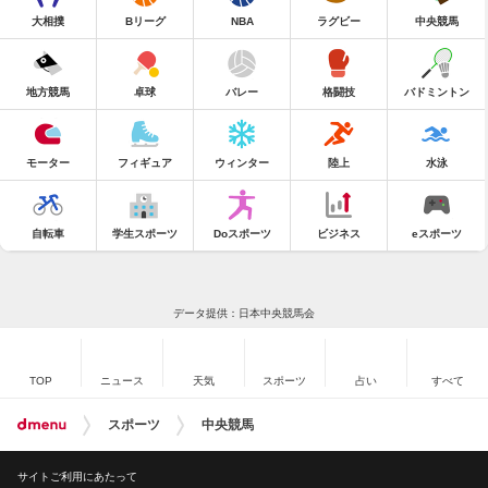
大相撲
Bリーグ
NBA
ラグビー
中央競馬
地方競馬
卓球
バレー
格闘技
バドミントン
モーター
フィギュア
ウィンター
陸上
水泳
自転車
学生スポーツ
Doスポーツ
ビジネス
eスポーツ
データ提供：日本中央競馬会
TOP
ニュース
天気
スポーツ
占い
すべて
スポーツ
中央競馬
サイトご利用にあたって