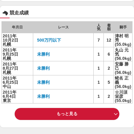
競走成績
人
着
年月日
レース
騎手
気
順
2011年
津村 明
10月2日
500万円以下
7
12
秀
札幌
(55.0kg)
2011年
丸山 元
9月25日
未勝利
1
6
気
札幌
(56.0kg)
2011年
安藤 勝
8月27日
未勝利
1
2
己
札幌
(56.0kg)
2011年
蛯名 正
6月25日
未勝利
1
5
義
中山
(56.0kg)
2011年
☆川須
6月4日
未勝利
1
2
栄彦
東京
(55.0kg)
もっと見る