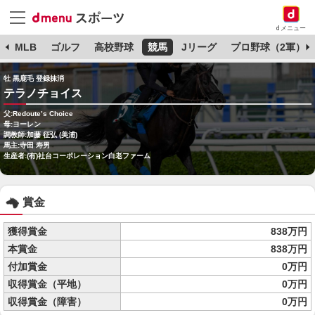
dメニュー
球
MLB
ゴルフ
高校野球
競馬
Jリーグ
プロ野球（2軍）
牡 黒鹿毛 登録抹消
テラノチョイス
父:Redoute’s Choice
母:ヨーレン
調教師:加藤 征弘 (美浦)
馬主:寺田 寿男
生産者:(有)社台コーポレーション白老ファーム
賞金
獲得賞金
838万円
本賞金
838万円
付加賞金
0万円
収得賞金（平地）
0万円
収得賞金（障害）
0万円