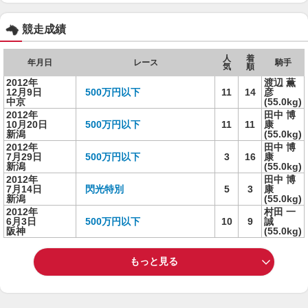
競走成績
人
着
年月日
レース
騎手
気
順
2012年
渡辺 薫
12月9日
500万円以下
11
14
彦
中京
(55.0kg)
2012年
田中 博
10月20日
500万円以下
11
11
康
新潟
(55.0kg)
2012年
田中 博
7月29日
500万円以下
3
16
康
新潟
(55.0kg)
2012年
田中 博
7月14日
閃光特別
5
3
康
新潟
(55.0kg)
2012年
村田 一
6月3日
500万円以下
10
9
誠
阪神
(55.0kg)
もっと見る