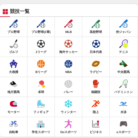
競技一覧
プロ野球
プロ野球(2軍)
MLB
高校野球
侍ジャパン
ゴルフ
Jリーグ
海外サッカー
日本代表
テニス
大相撲
Bリーグ
NBA
ラグビー
中央競馬
地方競馬
卓球
バレー
格闘技
バドミントン
モーター
フィギュア
ウィンター
陸上
水泳
自転車
学生スポーツ
Doスポーツ
ビジネス
eスポーツ