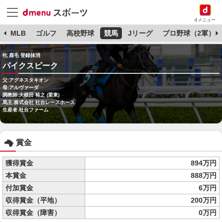
dメニュー
球
MLB
ゴルフ
高校野球
競馬
Jリーグ
プロ野球（2軍）
牝 鹿毛 登録抹消
パイクスピーク
父:アグネスタキオン
母:アルヴァーダ
調教師:大根田 裕之 (栗東)
馬主:株式会社 社台レースホース
生産者:社台ファーム
賞金
獲得賞金
894万円
本賞金
888万円
付加賞金
6万円
収得賞金（平地）
200万円
収得賞金（障害）
0万円