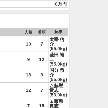
0万円
人気
着順
騎手
太宰 啓
13
7
介
(55.0kg)
菱田 裕
9
12
二
(55.0kg)
国分 恭
13
3
介
(55.0kg)
△藤懸
12
7
貴志
(53.0kg)
▲藤懸
7
15
貴志