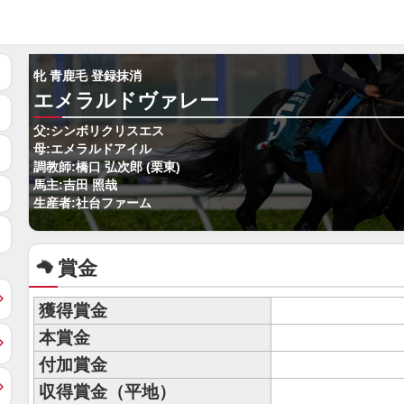
牝 青鹿毛 登録抹消
エメラルドヴァレー
父:シンボリクリスエス
母:エメラルドアイル
調教師:橋口 弘次郎 (栗東)
馬主:吉田 照哉
生産者:社台ファーム
賞金
獲得賞金
本賞金
付加賞金
収得賞金（平地）