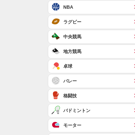
NBA
ラグビー
中央競馬
地方競馬
卓球
バレー
格闘技
バドミントン
モーター