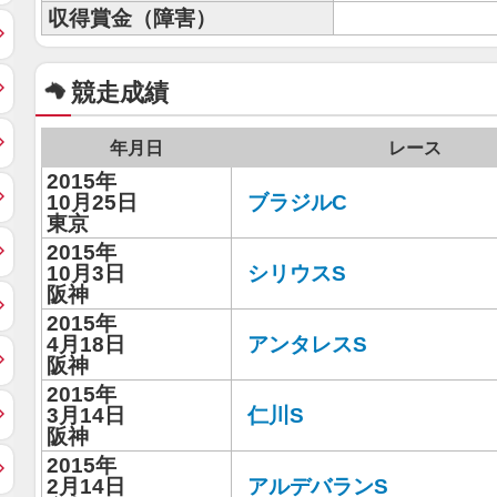
収得賞金（障害）
競走成績
年月日
レース
2015年
10月25日
ブラジルC
東京
2015年
10月3日
シリウスS
阪神
2015年
4月18日
アンタレスS
阪神
2015年
3月14日
仁川S
阪神
2015年
2月14日
アルデバランS