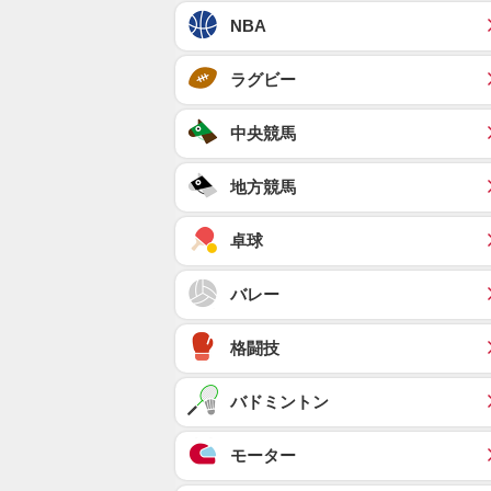
NBA
ラグビー
中央競馬
地方競馬
卓球
バレー
格闘技
バドミントン
モーター