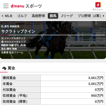
dメニュー
球
MLB
ゴルフ
高校野球
競馬
Jリーグ
プロ野球（2軍）
牝 鹿毛 登録抹消
サクラトップクイン
父:ジャングルポケット
母:マストシーストップ
調教師:加藤 征弘 (美浦)
馬主:櫻井 秀樹
生産者:社台ファーム
賞金
獲得賞金
3,061万円
本賞金
3,061万円
付加賞金
0万円
収得賞金（平地）
950万円
収得賞金（障害）
0万円