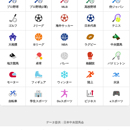
プロ野球
プロ野球(2軍)
MLB
高校野球
侍ジャパン
ゴルフ
Jリーグ
海外サッカー
日本代表
テニス
大相撲
Bリーグ
NBA
ラグビー
中央競馬
地方競馬
卓球
バレー
格闘技
バドミントン
モーター
フィギュア
ウィンター
陸上
水泳
自転車
学生スポーツ
Doスポーツ
ビジネス
eスポーツ
データ提供：日本中央競馬会