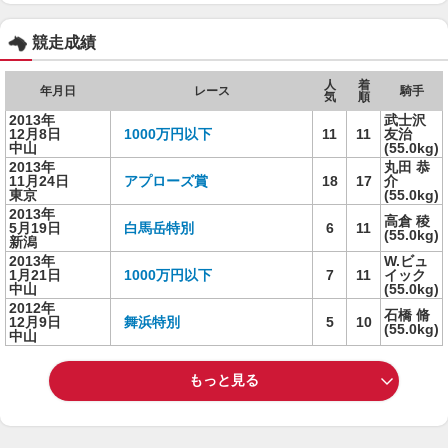
競走成績
人
着
年月日
レース
騎手
気
順
2013年
武士沢
12月8日
1000万円以下
11
11
友治
中山
(55.0kg)
2013年
丸田 恭
11月24日
アプローズ賞
18
17
介
東京
(55.0kg)
2013年
高倉 稜
5月19日
白馬岳特別
6
11
(55.0kg)
新潟
2013年
W.ビュ
1月21日
1000万円以下
7
11
イック
中山
(55.0kg)
2012年
石橋 脩
12月9日
舞浜特別
5
10
(55.0kg)
中山
もっと見る