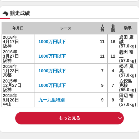
競走成績
人
着
年月日
レース
騎手
気
順
2016年
岩田 康
4月17日
1000万円以下
11
16
誠
阪神
(57.0kg)
2016年
菱田 裕
3月27日
1000万円以下
11
12
二
阪神
(57.0kg)
2016年
松若 風
1月23日
1000万円以下
7
4
馬
京都
(57.0kg)
2015年
△鮫島
12月27日
1000万円以下
9
7
克駿
阪神
(55.0kg)
2015年
田辺 裕
9月26日
九十九里特別
9
9
信
中山
(57.0kg)
もっと見る