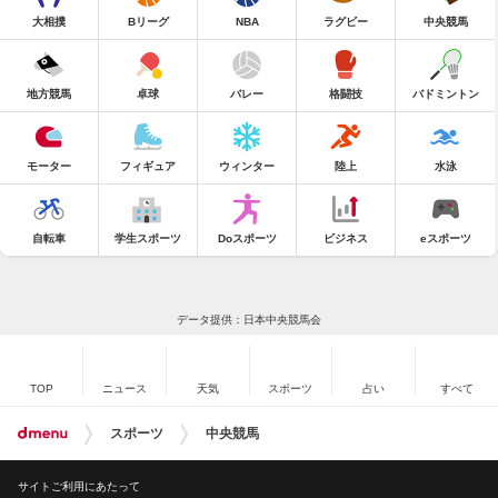
大相撲
Bリーグ
NBA
ラグビー
中央競馬
地方競馬
卓球
バレー
格闘技
バドミントン
モーター
フィギュア
ウィンター
陸上
水泳
自転車
学生スポーツ
Doスポーツ
ビジネス
eスポーツ
データ提供：日本中央競馬会
TOP
ニュース
天気
スポーツ
占い
すべて
スポーツ
中央競馬
サイトご利用にあたって