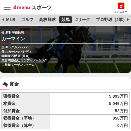
dメニュー
球
MLB
ゴルフ
高校野球
競馬
Jリーグ
プロ野球（2軍）
牡 鹿毛 登録抹消
カーマイン
父:キングカメハメハ
母:スカーレットレディ
調教師:石坂 正 (栗東)
馬主:有限会社 サンデーレーシング
生産者:ノーザンファーム
賞金
獲得賞金
5,099万円
本賞金
5,046万円
付加賞金
53万円
収得賞金（平地）
950万円
収得賞金（障害）
0万円