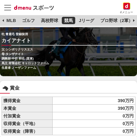
dメニュー
球
MLB
ゴルフ
高校野球
競馬
Jリーグ
プロ野球（2軍）
牝 青鹿毛 登録抹消
カイアナイト
父:シンボリクリスエス
母:タンザナイト
調教師:中竹 和也 (栗東)
馬主:有限会社 キャロットファーム
生産者:ノーザンファーム
賞金
獲得賞金
390万円
本賞金
390万円
付加賞金
0万円
収得賞金（平地）
0万円
収得賞金（障害）
0万円