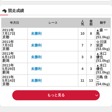
競走成績
人
着
年月日
レース
騎手
気
順
2011年
▲森 一
7月17日
未勝利
10
8
馬
京都
(51.0kg)
2011年
☆川須
7月3日
未勝利
7
7
栄彦
京都
(53.0kg)
2011年
▲水口
6月12日
未勝利
3
3
優也
新潟
(51.0kg)
2011年
▲水口
5月29日
未勝利
4
3
優也
新潟
(51.0kg)
2011年
川島 信
5月14日
未勝利
11
13
二
京都
(54.0kg)
もっと見る