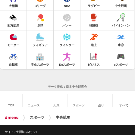
大相撲
Bリーグ
NBA
ラグビー
中央競馬
地方競馬
卓球
バレー
格闘技
バドミントン
モーター
フィギュア
ウィンター
陸上
水泳
自転車
学生スポーツ
Doスポーツ
ビジネス
eスポーツ
データ提供：日本中央競馬会
TOP
ニュース
天気
スポーツ
占い
すべて
スポーツ
中央競馬
サイトご利用にあたって