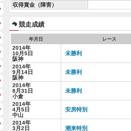
収得賞金（障害）
競走成績
年月日
レース
2014年
10月5日
未勝利
阪神
2014年
9月14日
未勝利
阪神
2014年
8月31日
未勝利
小倉
2014年
4月5日
安房特別
中山
2014年
3月2日
潮来特別