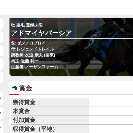
牡 栗毛 登録抹消
アドマイヤパーシア
父:ゼンノロブロイ
母:レジェンドトレイル
調教師:友道 康夫 (栗東)
馬主:近藤 利一
生産者:ノーザンファーム
賞金
獲得賞金
本賞金
付加賞金
収得賞金（平地）