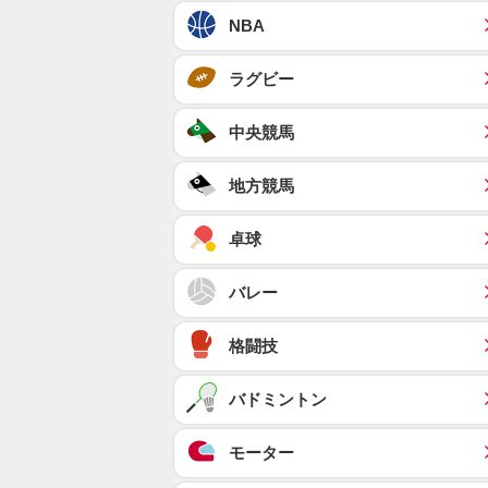
NBA
ラグビー
中央競馬
地方競馬
卓球
バレー
格闘技
バドミントン
モーター