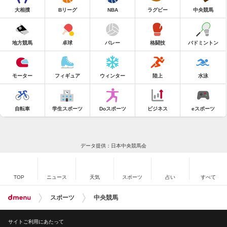
大相撲
Bリーグ
NBA
ラグビー
中央競馬
地方競馬
卓球
バレー
格闘技
バドミントン
モーター
フィギュア
ウィンター
陸上
水泳
自転車
学生スポーツ
Doスポーツ
ビジネス
eスポーツ
データ提供：日本中央競馬会
TOP
ニュース
天気
スポーツ
占い
すべて
スポーツ
中央競馬
サイトご利用にあたって