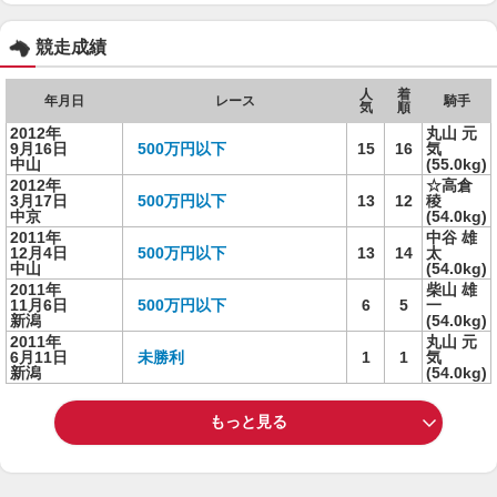
競走成績
人
着
年月日
レース
騎手
気
順
2012年
丸山 元
9月16日
500万円以下
15
16
気
中山
(55.0kg)
2012年
☆高倉
3月17日
500万円以下
13
12
稜
中京
(54.0kg)
2011年
中谷 雄
12月4日
500万円以下
13
14
太
中山
(54.0kg)
2011年
柴山 雄
11月6日
500万円以下
6
5
一
新潟
(54.0kg)
2011年
丸山 元
6月11日
未勝利
1
1
気
新潟
(54.0kg)
もっと見る