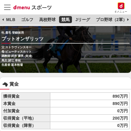
dメニュー
球
MLB
ゴルフ
高校野球
競馬
Jリーグ
プロ野球（2軍）
牝 鹿毛 登録抹消
プットオンザリッツ
父:ストラヴィンスキー
母:ビューティスカット
調教師:武市 康男 (美浦)
馬主:諸江 幸祐
生産者:坂本牧場
賞金
獲得賞金
890万円
本賞金
890万円
付加賞金
0万円
収得賞金（平地）
200万円
収得賞金（障害）
0万円