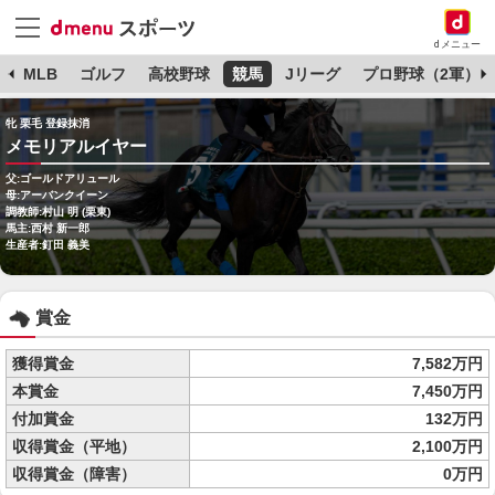
dメニュー
球
MLB
ゴルフ
高校野球
競馬
Jリーグ
プロ野球（2軍）
牝 栗毛 登録抹消
メモリアルイヤー
父:ゴールドアリュール
母:アーバンクイーン
調教師:村山 明 (栗東)
馬主:西村 新一郎
生産者:釘田 義美
賞金
獲得賞金
7,582万円
本賞金
7,450万円
付加賞金
132万円
収得賞金（平地）
2,100万円
収得賞金（障害）
0万円