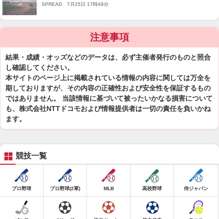
選手1年目の最多本塁打を更新
SPREAD 7月25日 17時49分
注意事項
結果・成績・オッズなどのデータは、必ず主催者発行のものと照合
し確認してください。
本サイトのページ上に掲載されている情報の内容に関しては万全を
期しておりますが、その内容の正確性および安全性を保証するもの
ではありません。 当該情報に基づいて被ったいかなる損害について
も、株式会社NTTドコモおよび情報提供者は一切の責任を負いかね
ます。
競技一覧
プロ野球
プロ野球(2軍)
MLB
高校野球
侍ジャパン