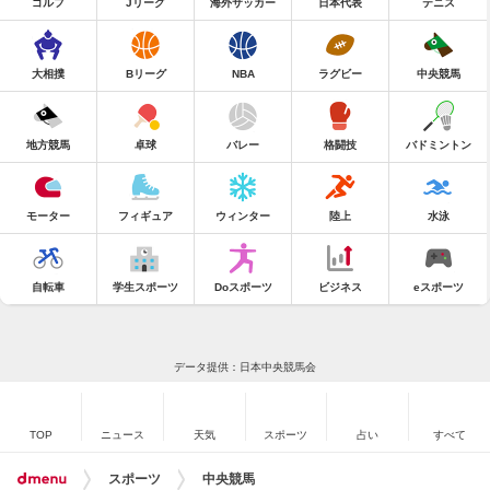
ゴルフ
Jリーグ
海外サッカー
日本代表
テニス
大相撲
Bリーグ
NBA
ラグビー
中央競馬
地方競馬
卓球
バレー
格闘技
バドミントン
モーター
フィギュア
ウィンター
陸上
水泳
自転車
学生スポーツ
Doスポーツ
ビジネス
eスポーツ
データ提供：日本中央競馬会
TOP
ニュース
天気
スポーツ
占い
すべて
スポーツ
中央競馬