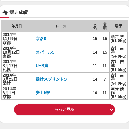
競走成績
人
着
年月日
レース
騎手
気
順
2014年
酒井 学
11月9日
京洛S
15
15
(51.0kg)
京都
2014年
古川 吉
10月12日
オパールS
14
15
洋
京都
(54.0kg)
2014年
古川 吉
8月17日
UHB賞
11
11
洋
札幌
(51.0kg)
2014年
古川 吉
6月22日
函館スプリントS
14
7
洋
函館
(54.0kg)
2014年
国分 優
6月1日
安土城S
10
11
作
京都
(52.0kg)
もっと見る