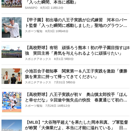
「入った瞬間、本当に感動」
SANSPO 8月3日 11時13分
【甲子園】初出場の八王子実践が公式練習 河本ロバー
ト監督「入った瞬間に感動しました」聖地のグラウンド
に興奮
スポーツ報知 8月3日 10時46分
【高校野球】有明 頑張ろう熊本！初の甲子園目指すは8
強 実田主将「勇気を与えられるように頑張りたい」
スポニチアネックス 8月1日 5時0分
小池百合子都知事 関東第一＆八王子実践を激励「優勝
旗を東京に持って帰ってきてください」
スポニチアネックス 7月31日 5時0分
【高校野球】八王子実践が初Ｖ 奥山慎太郎投手「ほん
と幸せだな」９回途中無失点の快投 春夏通じて初の甲
子園…西東京大会
スポーツ報知 7月26日 16時12分
【MLB】“大谷翔平超え”を果たした岡本和真、ブ軍監督
が称賛「大偉業だよ、本当に才能に溢れている」 日本