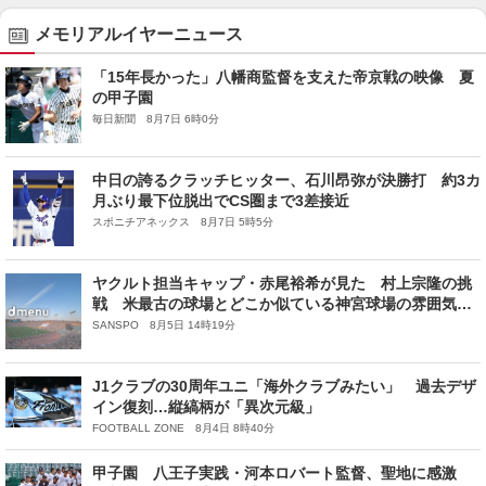
メモリアルイヤーニュース
「15年長かった」八幡商監督を支えた帝京戦の映像 夏
の甲子園
毎日新聞 8月7日 6時0分
中日の誇るクラッチヒッター、石川昂弥が決勝打 約3カ
月ぶり最下位脱出でCS圏まで3差接近
スポニチアネックス 8月7日 5時5分
ヤクルト担当キャップ・赤尾裕希が見た 村上宗隆の挑
戦 米最古の球場とどこか似ている神宮球場の雰囲気
歴史を紡ぐ者としての姿あり
SANSPO 8月5日 14時19分
J1クラブの30周年ユニ「海外クラブみたい」 過去デザ
イン復刻…縦縞柄が「異次元級」
FOOTBALL ZONE 8月4日 8時40分
甲子園 八王子実践・河本ロバート監督、聖地に感激