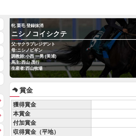
牝 栗毛 登録抹消
ニシノコイシクテ
父:サクラプレジデント
母:ニシノビギン
調教師:小西 一男 (美浦)
馬主:西山 茂行
生産者:西山牧場
賞金
獲得賞金
本賞金
付加賞金
収得賞金（平地）