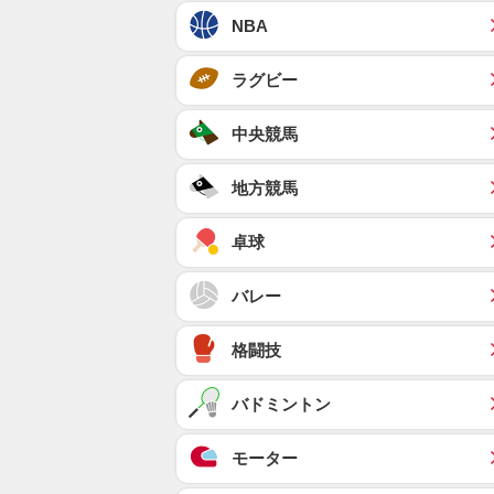
NBA
ラグビー
中央競馬
地方競馬
卓球
バレー
格闘技
バドミントン
モーター