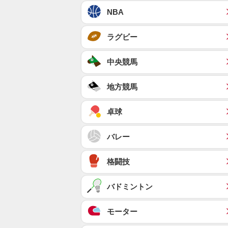
NBA
ラグビー
中央競馬
地方競馬
卓球
バレー
格闘技
バドミントン
モーター