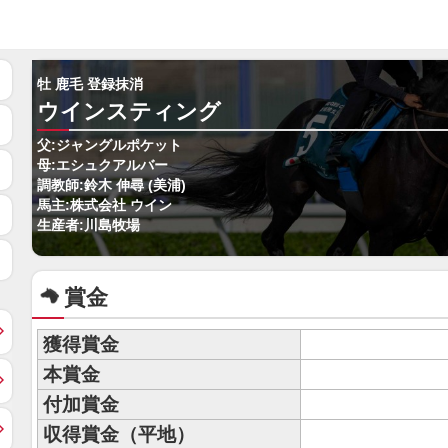
牡 鹿毛 登録抹消
ウインスティング
父:ジャングルポケット
母:エシュクアルバー
調教師:鈴木 伸尋 (美浦)
馬主:株式会社 ウイン
生産者:川島牧場
賞金
獲得賞金
本賞金
付加賞金
収得賞金（平地）