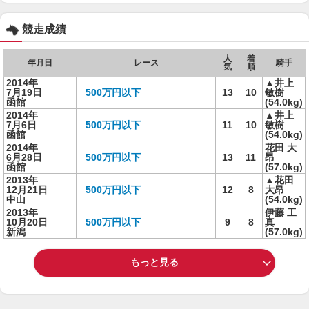
競走成績
人
着
年月日
レース
騎手
気
順
2014年
▲井上
7月19日
500万円以下
13
10
敏樹
函館
(54.0kg)
2014年
▲井上
7月6日
500万円以下
11
10
敏樹
函館
(54.0kg)
2014年
花田 大
6月28日
500万円以下
13
11
昂
函館
(57.0kg)
2013年
▲花田
12月21日
500万円以下
12
8
大昂
中山
(54.0kg)
2013年
伊藤 工
10月20日
500万円以下
9
8
真
新潟
(57.0kg)
もっと見る