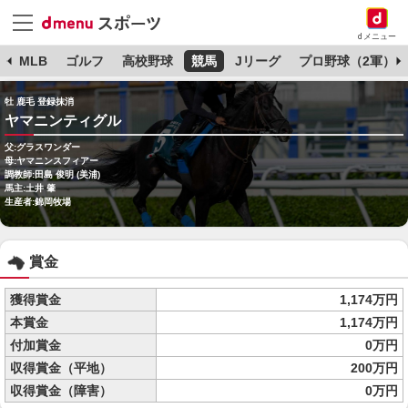
dメニュー
球
MLB
ゴルフ
高校野球
競馬
Jリーグ
プロ野球（2軍）
牡 鹿毛 登録抹消
ヤマニンティグル
父:グラスワンダー
母:ヤマニンスフィアー
調教師:田島 俊明 (美浦)
馬主:土井 肇
生産者:錦岡牧場
賞金
獲得賞金
1,174万円
本賞金
1,174万円
付加賞金
0万円
収得賞金（平地）
200万円
収得賞金（障害）
0万円