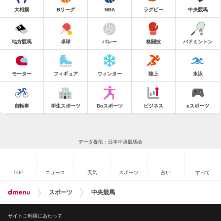
大相撲
Bリーグ
NBA
ラグビー
中央競馬
地方競馬
卓球
バレー
格闘技
バドミントン
モーター
フィギュア
ウィンター
陸上
水泳
自転車
学生スポーツ
Doスポーツ
ビジネス
eスポーツ
データ提供：日本中央競馬会
TOP
ニュース
天気
スポーツ
占い
すべて
スポーツ
中央競馬
サイトご利用にあたって