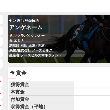
セン 鹿毛 登録抹消
アンゲネーム
父:サクラバクシンオー
母:エミナ
調教師:和田 正道 (美浦)
馬主:株式会社 ノースヒルズ
生産者:ノースヒルズマネジメント
賞金
獲得賞金
本賞金
付加賞金
収得賞金（平地）