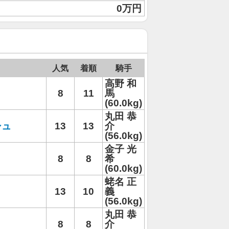
0万円
人気
着順
騎手
高野 和
8
11
馬
(60.0kg)
丸田 恭
シュ
13
13
介
(56.0kg)
金子 光
8
8
希
(60.0kg)
蛯名 正
13
10
義
(56.0kg)
丸田 恭
8
8
介