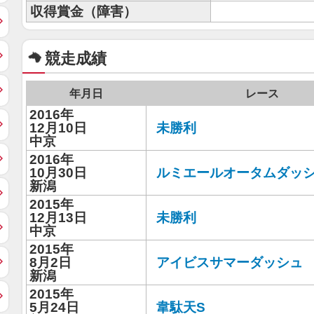
収得賞金（障害）
競走成績
年月日
レース
2016年
12月10日
未勝利
中京
2016年
10月30日
ルミエールオータムダッ
新潟
2015年
12月13日
未勝利
中京
2015年
8月2日
アイビスサマーダッシュ
新潟
2015年
5月24日
韋駄天S