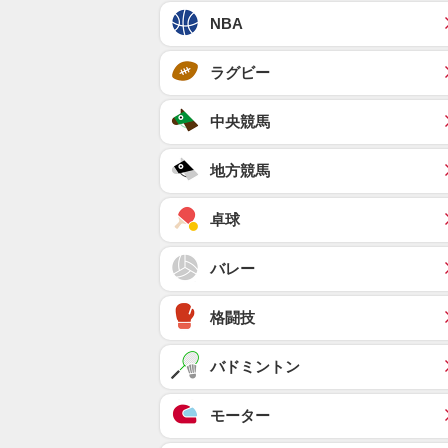
NBA
ラグビー
中央競馬
地方競馬
卓球
バレー
格闘技
バドミントン
モーター