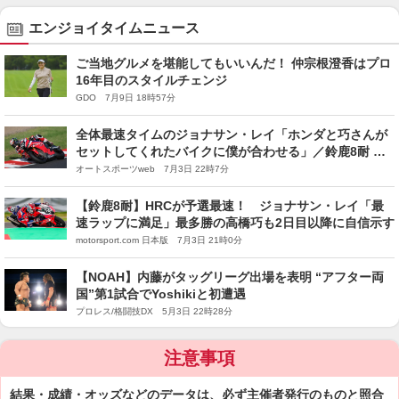
エンジョイタイムニュース
ご当地グルメを堪能してもいいんだ！ 仲宗根澄香はプロ
16年目のスタイルチェンジ
GDO 7月9日 18時57分
全体最速タイムのジョナサン・レイ「ホンダと巧さんが
セットしてくれたバイクに僕が合わせる」／鈴鹿8耐 予
選
オートスポーツweb 7月3日 22時7分
【鈴鹿8耐】HRCが予選最速！ ジョナサン・レイ「最
速ラップに満足」最多勝の高橋巧も2日目以降に自信示す
motorsport.com 日本版 7月3日 21時0分
【NOAH】内藤がタッグリーグ出場を表明 “アフター両
国”第1試合でYoshikiと初遭遇
プロレス/格闘技DX 5月3日 22時28分
注意事項
結果・成績・オッズなどのデータは、必ず主催者発行のものと照合