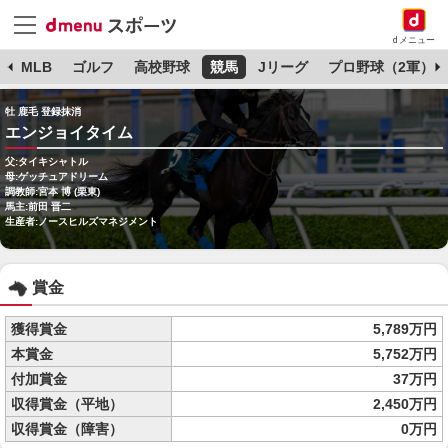
dメニュー
球
MLB
ゴルフ
高校野球
競馬
Jリーグ
プロ野球（2軍）
牡 鹿毛 登録抹消
エンジョイタイム
父:タイキシャトル
母:ゲッチュアドリーム
調教師:宮本 博 (栗東)
馬主:前田 晋二
生産者:ノースヒルズマネジメント
賞金
獲得賞金
5,789万円
本賞金
5,752万円
付加賞金
37万円
収得賞金（平地）
2,450万円
収得賞金（障害）
0万円