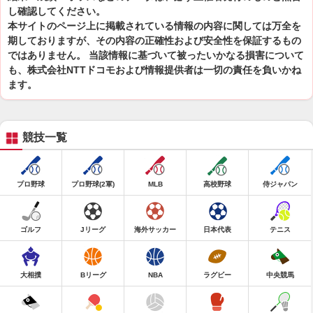
し確認してください。
本サイトのページ上に掲載されている情報の内容に関しては万全を
期しておりますが、その内容の正確性および安全性を保証するもの
ではありません。 当該情報に基づいて被ったいかなる損害について
も、株式会社NTTドコモおよび情報提供者は一切の責任を負いかね
ます。
競技一覧
プロ野球
プロ野球(2軍)
MLB
高校野球
侍ジャパン
ゴルフ
Jリーグ
海外サッカー
日本代表
テニス
大相撲
Bリーグ
NBA
ラグビー
中央競馬