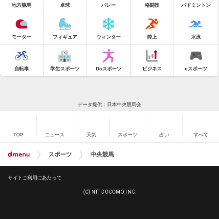
地方競馬
卓球
バレー
格闘技
バドミントン
モーター
フィギュア
ウィンター
陸上
水泳
自転車
学生スポーツ
Doスポーツ
ビジネス
eスポーツ
データ提供：日本中央競馬会
TOP
ニュース
天気
スポーツ
占い
すべて
スポーツ
中央競馬
サイトご利用にあたって
(C) NTT DOCOMO, INC.