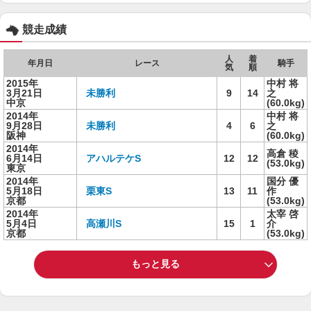
競走成績
人
着
年月日
レース
騎手
気
順
2015年
中村 将
3月21日
未勝利
9
14
之
中京
(60.0kg)
2014年
中村 将
9月28日
未勝利
4
6
之
阪神
(60.0kg)
2014年
高倉 稜
6月14日
アハルテケS
12
12
(53.0kg)
東京
2014年
国分 優
5月18日
栗東S
13
11
作
京都
(53.0kg)
2014年
太宰 啓
5月4日
高瀬川S
15
1
介
京都
(53.0kg)
もっと見る