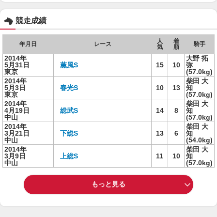
競走成績
人
着
年月日
レース
騎手
気
順
2014年
大野 拓
5月31日
薫風S
15
10
弥
東京
(57.0kg)
2014年
柴田 大
5月3日
春光S
10
13
知
東京
(57.0kg)
2014年
柴田 大
4月19日
総武S
14
8
知
中山
(57.0kg)
2014年
柴田 大
3月21日
下総S
13
6
知
中山
(54.0kg)
2014年
柴田 大
3月9日
上総S
11
10
知
中山
(57.0kg)
もっと見る