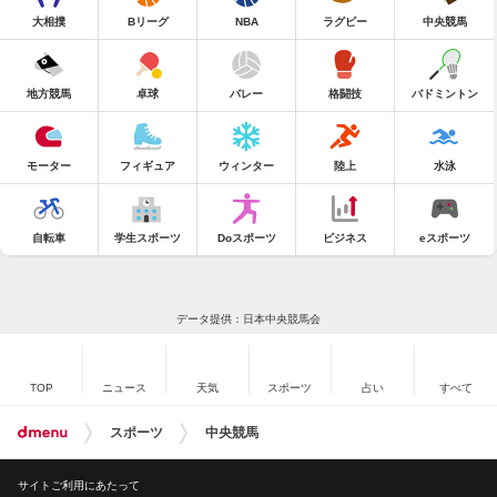
大相撲
Bリーグ
NBA
ラグビー
中央競馬
地方競馬
卓球
バレー
格闘技
バドミントン
モーター
フィギュア
ウィンター
陸上
水泳
自転車
学生スポーツ
Doスポーツ
ビジネス
eスポーツ
データ提供：日本中央競馬会
TOP
ニュース
天気
スポーツ
占い
すべて
スポーツ
中央競馬
サイトご利用にあたって