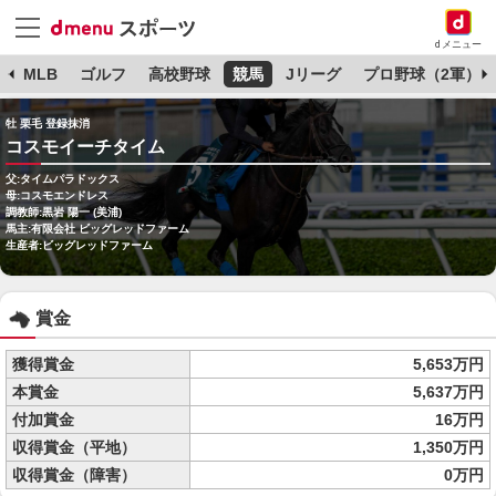
dメニュー
球
MLB
ゴルフ
高校野球
競馬
Jリーグ
プロ野球（2軍）
牡 栗毛 登録抹消
コスモイーチタイム
父:タイムパラドックス
母:コスモエンドレス
調教師:黒岩 陽一 (美浦)
馬主:有限会社 ビッグレッドファーム
生産者:ビッグレッドファーム
賞金
獲得賞金
5,653万円
本賞金
5,637万円
付加賞金
16万円
収得賞金（平地）
1,350万円
収得賞金（障害）
0万円