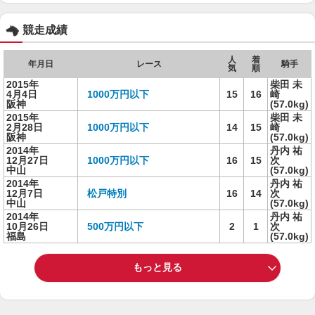
競走成績
人
着
年月日
レース
騎手
気
順
2015年
柴田 未
4月4日
1000万円以下
15
16
崎
阪神
(57.0kg)
2015年
柴田 未
2月28日
1000万円以下
14
15
崎
阪神
(57.0kg)
2014年
丹内 祐
12月27日
1000万円以下
16
15
次
中山
(57.0kg)
2014年
丹内 祐
12月7日
松戸特別
16
14
次
中山
(57.0kg)
2014年
丹内 祐
10月26日
500万円以下
2
1
次
福島
(57.0kg)
もっと見る