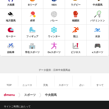
大相撲
Bリーグ
NBA
ラグビー
中央競馬
地方競馬
卓球
バレー
格闘技
バドミントン
モーター
フィギュア
ウィンター
陸上
水泳
自転車
学生スポーツ
Doスポーツ
ビジネス
eスポーツ
データ提供：日本中央競馬会
TOP
ニュース
天気
スポーツ
占い
すべて
スポーツ
中央競馬
サイトご利用にあたって