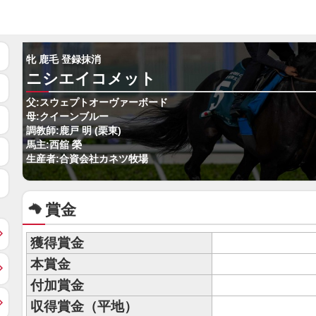
牝 鹿毛 登録抹消
ニシエイコメット
父:スウェプトオーヴァーボード
母:クイーンブルー
調教師:鹿戸 明 (栗東)
馬主:西舘 榮
生産者:合資会社カネツ牧場
賞金
獲得賞金
本賞金
付加賞金
収得賞金（平地）