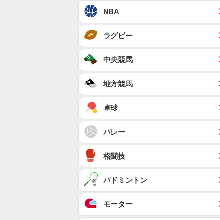
NBA
ラグビー
中央競馬
地方競馬
卓球
バレー
格闘技
バドミントン
モーター