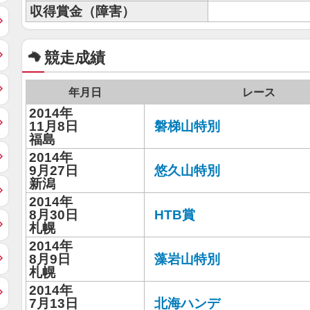
収得賞金（障害）
競走成績
年月日
レース
2014年
11月8日
磐梯山特別
福島
2014年
9月27日
悠久山特別
新潟
2014年
8月30日
HTB賞
札幌
2014年
8月9日
藻岩山特別
札幌
2014年
7月13日
北海ハンデ