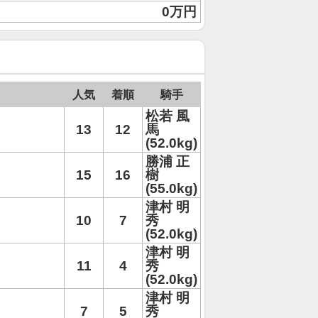
0万円
人気
着順
騎手
松若 風
13
12
馬
(52.0kg)
勝浦 正
15
16
樹
(55.0kg)
津村 明
10
7
秀
(52.0kg)
津村 明
11
4
秀
(52.0kg)
津村 明
7
5
秀