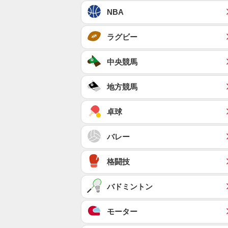
NBA
ラグビー
中央競馬
地方競馬
卓球
バレー
格闘技
バドミントン
モーター