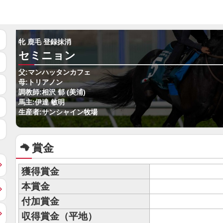
牝 鹿毛 登録抹消
セミニョン
父:マンハッタンカフェ
母:トリアノン
調教師:相沢 郁 (美浦)
馬主:伊達 敏明
生産者:サンシャイン牧場
賞金
獲得賞金
本賞金
付加賞金
収得賞金（平地）