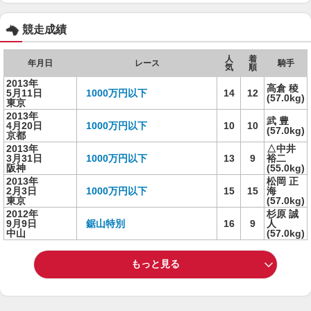
競走成績
人
着
年月日
レース
騎手
気
順
2013年
高倉 稜
5月11日
1000万円以下
14
12
(57.0kg)
東京
2013年
武 豊
4月20日
1000万円以下
10
10
(57.0kg)
京都
2013年
△中井
3月31日
1000万円以下
13
9
裕二
阪神
(55.0kg)
2013年
松岡 正
2月3日
1000万円以下
15
15
海
東京
(57.0kg)
2012年
杉原 誠
9月9日
鋸山特別
16
9
人
中山
(57.0kg)
もっと見る