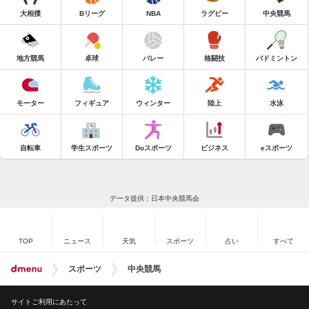
大相撲
Bリーグ
NBA
ラグビー
中央競馬
地方競馬
卓球
バレー
格闘技
バドミントン
モーター
フィギュア
ウィンター
陸上
水泳
自転車
学生スポーツ
Doスポーツ
ビジネス
eスポーツ
データ提供：日本中央競馬会
TOP
ニュース
天気
スポーツ
占い
すべて
スポーツ
中央競馬
サイトご利用にあたって