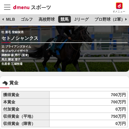
dメニュー
球
MLB
ゴルフ
高校野球
競馬
Jリーグ
プロ野球（2軍）
牡 栗毛 登録抹消
セトノシャンクス
父:ブライアンズタイム
母:ジョウノイザベラ
調教師:森 秀行 (栗東)
馬主:難波 澄子
生産者:三城牧場
賞金
獲得賞金
700万円
本賞金
700万円
付加賞金
0万円
収得賞金（平地）
750万円
収得賞金（障害）
0万円