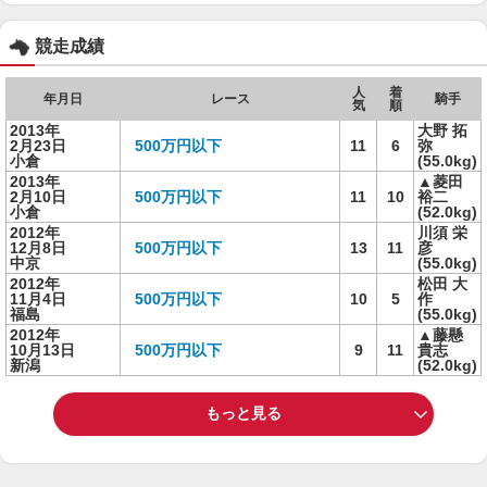
競走成績
人
着
年月日
レース
騎手
気
順
2013年
大野 拓
2月23日
500万円以下
11
6
弥
小倉
(55.0kg)
2013年
▲菱田
2月10日
500万円以下
11
10
裕二
小倉
(52.0kg)
2012年
川須 栄
12月8日
500万円以下
13
11
彦
中京
(55.0kg)
2012年
松田 大
11月4日
500万円以下
10
5
作
福島
(55.0kg)
2012年
▲藤懸
10月13日
500万円以下
9
11
貴志
新潟
(52.0kg)
もっと見る