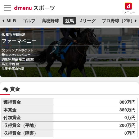
dメニュー
球
MLB
ゴルフ
高校野球
競馬
Jリーグ
プロ野球（2軍）
牝 鹿毛 登録抹消
ファーマペニー
父:ジャングルポケット
母:ミスチバスペニー
調教師:加藤 敬二 (栗東)
馬主:中西 功
生産者:高山牧場
賞金
獲得賞金
889万円
本賞金
889万円
付加賞金
0万円
収得賞金（平地）
200万円
収得賞金（障害）
0万円