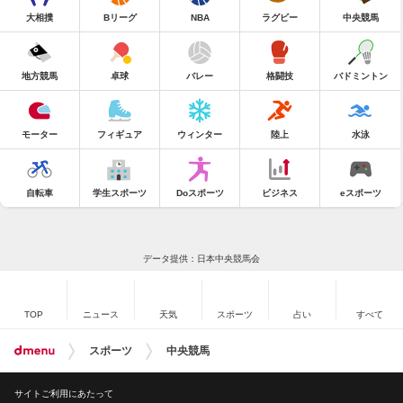
大相撲
Bリーグ
NBA
ラグビー
中央競馬
地方競馬
卓球
バレー
格闘技
バドミントン
モーター
フィギュア
ウィンター
陸上
水泳
自転車
学生スポーツ
Doスポーツ
ビジネス
eスポーツ
データ提供：日本中央競馬会
TOP
ニュース
天気
スポーツ
占い
すべて
スポーツ
中央競馬
サイトご利用にあたって