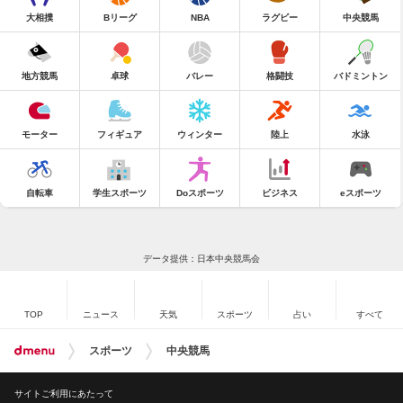
大相撲
Bリーグ
NBA
ラグビー
中央競馬
地方競馬
卓球
バレー
格闘技
バドミントン
モーター
フィギュア
ウィンター
陸上
水泳
自転車
学生スポーツ
Doスポーツ
ビジネス
eスポーツ
データ提供：日本中央競馬会
TOP
ニュース
天気
スポーツ
占い
すべて
スポーツ
中央競馬
サイトご利用にあたって