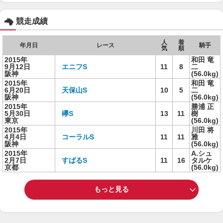
競走成績
人
着
年月日
レース
騎手
気
順
2015年
和田 竜
9月12日
エニフS
11
8
二
阪神
(56.0kg)
2015年
和田 竜
6月20日
天保山S
10
5
二
阪神
(56.0kg)
2015年
勝浦 正
5月30日
欅S
13
11
樹
東京
(56.0kg)
2015年
川田 将
4月4日
コーラルS
11
11
雅
阪神
(56.0kg)
2015年
A.シュ
2月7日
すばるS
11
16
タルケ
京都
(56.0kg)
もっと見る