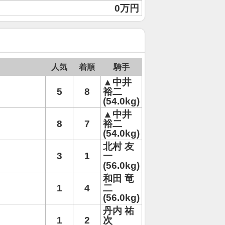
0万円
人気
着順
騎手
▲中井
5
8
裕二
(54.0kg)
▲中井
8
7
裕二
(54.0kg)
北村 友
3
1
一
(56.0kg)
和田 竜
1
4
二
(56.0kg)
丹内 祐
1
2
次