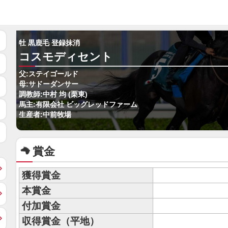
牡 黒鹿毛 登録抹消
コスモディセント
父:ステイゴールド
母:サドーダンサー
調教師:中村 均 (栗東)
馬主:有限会社 ビッグレッドファーム
生産者:中前牧場
賞金
獲得賞金
本賞金
付加賞金
収得賞金（平地）