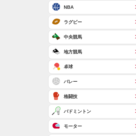
NBA
ラグビー
中央競馬
地方競馬
卓球
バレー
格闘技
バドミントン
モーター