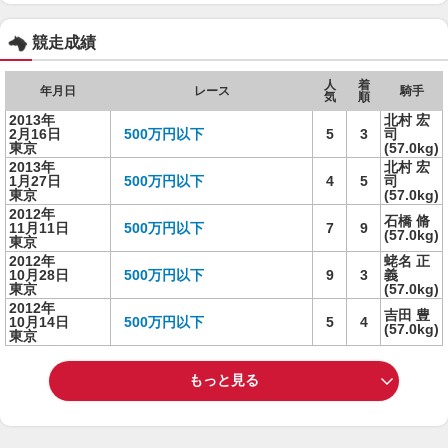
競走成績
人
着
年月日
レース
騎手
気
順
2013年
北村 宏
2月16日
500万円以下
5
3
司
東京
(57.0kg)
2013年
北村 宏
1月27日
500万円以下
4
5
司
東京
(57.0kg)
2012年
石橋 脩
11月11日
500万円以下
7
9
(57.0kg)
東京
2012年
蛯名 正
10月28日
500万円以下
9
3
義
東京
(57.0kg)
2012年
吉田 豊
10月14日
500万円以下
5
4
(57.0kg)
東京
もっと見る