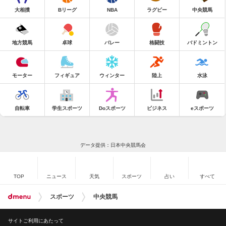
大相撲
Bリーグ
NBA
ラグビー
中央競馬
地方競馬
卓球
バレー
格闘技
バドミントン
モーター
フィギュア
ウィンター
陸上
水泳
自転車
学生スポーツ
Doスポーツ
ビジネス
eスポーツ
データ提供：日本中央競馬会
TOP
ニュース
天気
スポーツ
占い
すべて
スポーツ
中央競馬
サイトご利用にあたって