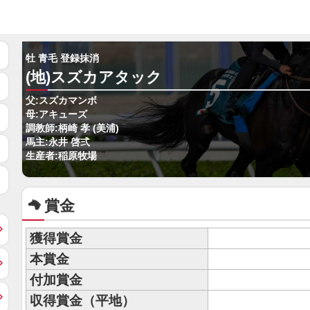
牡 青毛 登録抹消
(地)スズカアタック
父:スズカマンボ
母:アキューズ
調教師:柄崎 孝 (美浦)
馬主:永井 啓弍
生産者:稲原牧場
賞金
獲得賞金
本賞金
付加賞金
収得賞金（平地）