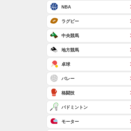
NBA
ラグビー
中央競馬
地方競馬
卓球
バレー
格闘技
バドミントン
モーター