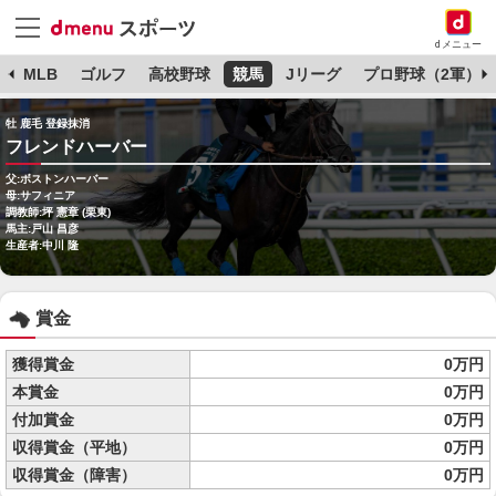
dメニュー
球
MLB
ゴルフ
高校野球
競馬
Jリーグ
プロ野球（2軍）
牡 鹿毛 登録抹消
フレンドハーバー
父:ボストンハーバー
母:サフィニア
調教師:坪 憲章 (栗東)
馬主:戸山 昌彦
生産者:中川 隆
賞金
獲得賞金
0万円
本賞金
0万円
付加賞金
0万円
収得賞金（平地）
0万円
収得賞金（障害）
0万円