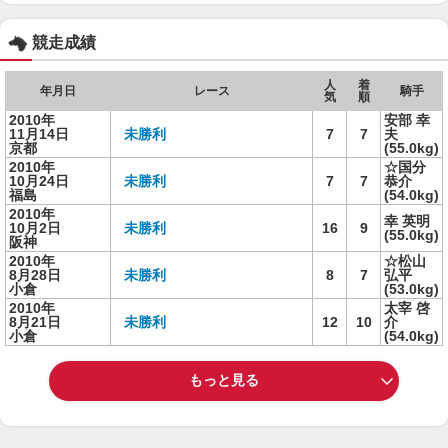
競走成績
人
着
年月日
レース
騎手
気
順
2010年
安部 幸
11月14日
未勝利
7
7
夫
京都
(55.0kg)
2010年
☆国分
10月24日
未勝利
7
7
恭介
福島
(54.0kg)
2010年
幸 英明
10月2日
未勝利
16
9
(55.0kg)
阪神
2010年
☆松山
8月28日
未勝利
8
7
弘平
小倉
(53.0kg)
2010年
太宰 啓
8月21日
未勝利
12
10
介
小倉
(54.0kg)
もっと見る