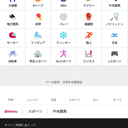
大相撲
Bリーグ
NBA
ラグビー
中央競馬
地方競馬
卓球
バレー
格闘技
バドミントン
モーター
フィギュア
ウィンター
陸上
水泳
自転車
学生スポーツ
Doスポーツ
ビジネス
eスポーツ
データ提供：日本中央競馬会
TOP
ニュース
天気
スポーツ
占い
すべて
スポーツ
中央競馬
サイトご利用にあたって