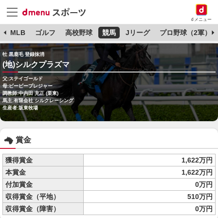
dメニュー
球
MLB
ゴルフ
高校野球
競馬
Jリーグ
プロ野球（2軍）
牡 黒鹿毛 登録抹消
(地)シルクプラズマ
父:ステイゴールド
母:ビービープレジャー
調教師:中内田 充正 (栗東)
馬主:有限会社 シルクレーシング
生産者:坂東牧場
賞金
獲得賞金
1,622万円
本賞金
1,622万円
付加賞金
0万円
収得賞金（平地）
510万円
収得賞金（障害）
0万円