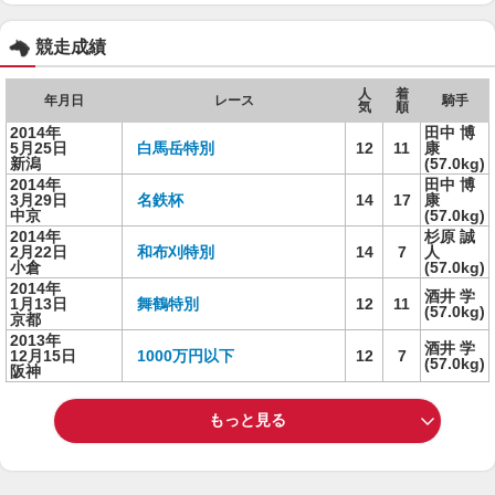
競走成績
人
着
年月日
レース
騎手
気
順
2014年
田中 博
5月25日
白馬岳特別
12
11
康
新潟
(57.0kg)
2014年
田中 博
3月29日
名鉄杯
14
17
康
中京
(57.0kg)
2014年
杉原 誠
2月22日
和布刈特別
14
7
人
小倉
(57.0kg)
2014年
酒井 学
1月13日
舞鶴特別
12
11
(57.0kg)
京都
2013年
酒井 学
12月15日
1000万円以下
12
7
(57.0kg)
阪神
もっと見る