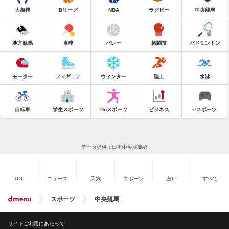
大相撲
Bリーグ
NBA
ラグビー
中央競馬
地方競馬
卓球
バレー
格闘技
バドミントン
モーター
フィギュア
ウィンター
陸上
水泳
自転車
学生スポーツ
Doスポーツ
ビジネス
eスポーツ
データ提供：日本中央競馬会
TOP
ニュース
天気
スポーツ
占い
すべて
スポーツ
中央競馬
サイトご利用にあたって