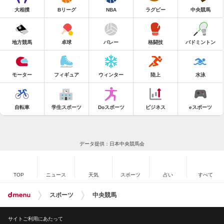
大相撲
Bリーグ
NBA
ラグビー
中央競馬
地方競馬
卓球
バレー
格闘技
バドミントン
モーター
フィギュア
ウィンター
陸上
水泳
自転車
学生スポーツ
Doスポーツ
ビジネス
eスポーツ
データ提供：日本中央競馬会
TOP
ニュース
天気
スポーツ
占い
すべて
スポーツ
中央競馬
サイトご利用にあたって