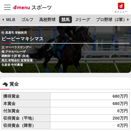
dメニュー
球
MLB
ゴルフ
高校野球
競馬
Jリーグ
プロ野球（2軍）
牡 黒鹿毛 登録抹消
ビービーマキシマス
父:マーベラスサンデー
母:アサカベレーザ
調教師:土田 稔 (美浦)
馬主:有限会社 坂東牧場
生産者:中村農場
賞金
獲得賞金
680万円
本賞金
680万円
付加賞金
0万円
収得賞金（平地）
200万円
収得賞金（障害）
0万円