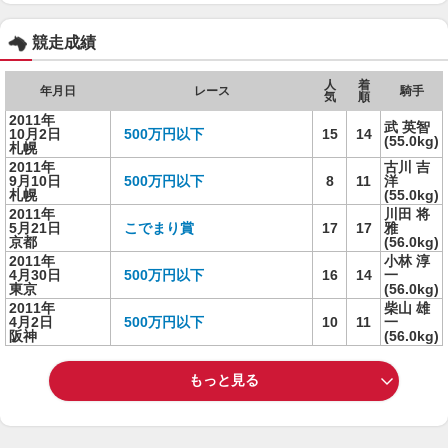
競走成績
人
着
年月日
レース
騎手
気
順
2011年
武 英智
10月2日
500万円以下
15
14
(55.0kg)
札幌
2011年
古川 吉
9月10日
500万円以下
8
11
洋
札幌
(55.0kg)
2011年
川田 将
5月21日
こでまり賞
17
17
雅
京都
(56.0kg)
2011年
小林 淳
4月30日
500万円以下
16
14
一
東京
(56.0kg)
2011年
柴山 雄
4月2日
500万円以下
10
11
一
阪神
(56.0kg)
もっと見る