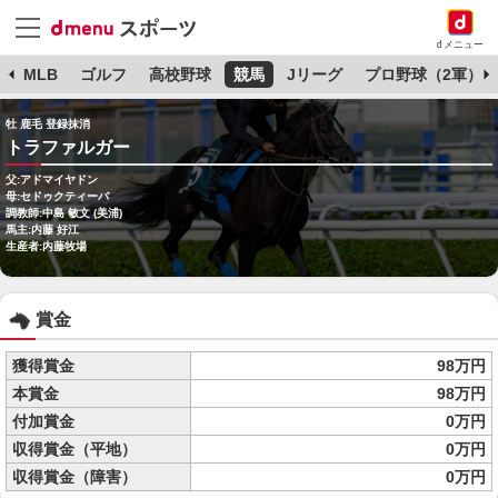
dメニュー
球
MLB
ゴルフ
高校野球
競馬
Jリーグ
プロ野球（2軍）
牡 鹿毛 登録抹消
トラファルガー
父:アドマイヤドン
母:セドゥクティーバ
調教師:中島 敏文 (美浦)
馬主:内藤 好江
生産者:内藤牧場
賞金
獲得賞金
98万円
本賞金
98万円
付加賞金
0万円
収得賞金（平地）
0万円
収得賞金（障害）
0万円