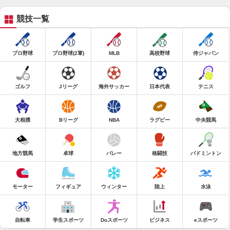
競技一覧
プロ野球
プロ野球(2軍)
MLB
高校野球
侍ジャパン
ゴルフ
Jリーグ
海外サッカー
日本代表
テニス
大相撲
Bリーグ
NBA
ラグビー
中央競馬
地方競馬
卓球
バレー
格闘技
バドミントン
モーター
フィギュア
ウィンター
陸上
水泳
自転車
学生スポーツ
Doスポーツ
ビジネス
eスポーツ