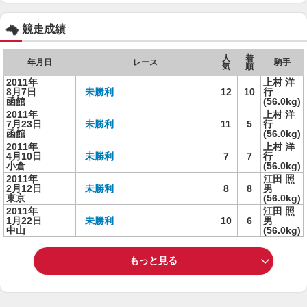
競走成績
人
着
年月日
レース
騎手
気
順
2011年
上村 洋
8月7日
未勝利
12
10
行
函館
(56.0kg)
2011年
上村 洋
7月23日
未勝利
11
5
行
函館
(56.0kg)
2011年
上村 洋
4月10日
未勝利
7
7
行
小倉
(56.0kg)
2011年
江田 照
2月12日
未勝利
8
8
男
東京
(56.0kg)
2011年
江田 照
1月22日
未勝利
10
6
男
中山
(56.0kg)
もっと見る