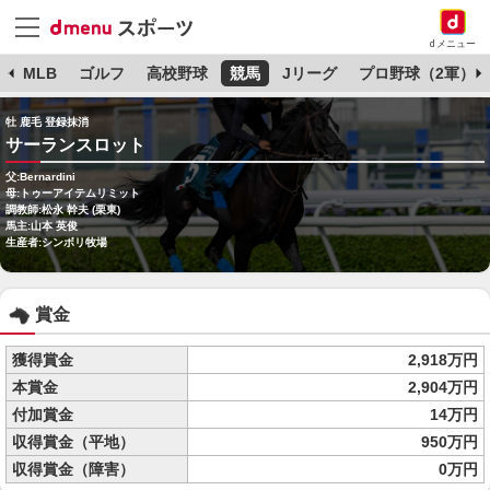
dメニュー
球
MLB
ゴルフ
高校野球
競馬
Jリーグ
プロ野球（2軍）
牡 鹿毛 登録抹消
サーランスロット
父:Bernardini
母:トゥーアイテムリミット
調教師:松永 幹夫 (栗東)
馬主:山本 英俊
生産者:シンボリ牧場
賞金
獲得賞金
2,918万円
本賞金
2,904万円
付加賞金
14万円
収得賞金（平地）
950万円
収得賞金（障害）
0万円