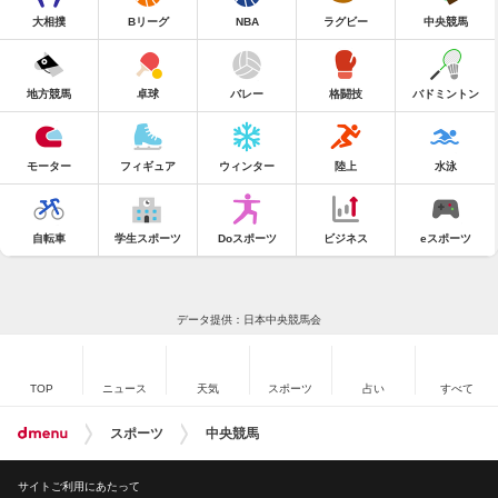
大相撲
Bリーグ
NBA
ラグビー
中央競馬
地方競馬
卓球
バレー
格闘技
バドミントン
モーター
フィギュア
ウィンター
陸上
水泳
自転車
学生スポーツ
Doスポーツ
ビジネス
eスポーツ
データ提供：日本中央競馬会
TOP
ニュース
天気
スポーツ
占い
すべて
スポーツ
中央競馬
サイトご利用にあたって