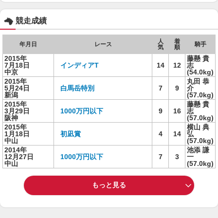
競走成績
人
着
年月日
レース
騎手
気
順
2015年
藤懸 貴
7月18日
インディアT
14
12
志
中京
(54.0kg)
2015年
丸田 恭
5月24日
白馬岳特別
7
9
介
新潟
(57.0kg)
2015年
藤懸 貴
3月29日
1000万円以下
9
16
志
阪神
(57.0kg)
2015年
横山 典
1月18日
初凪賞
4
14
弘
中山
(57.0kg)
2014年
池添 謙
12月27日
1000万円以下
7
3
一
中山
(57.0kg)
もっと見る